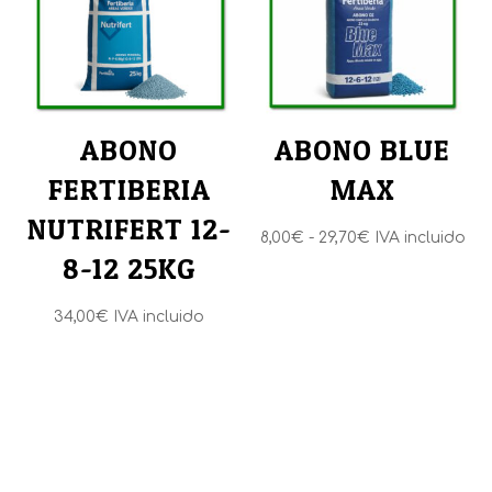
ABONO
ABONO BLUE
FERTIBERIA
MAX
NUTRIFERT 12-
Rango
8,00
€
-
29,70
€
IVA incluido
8-12 25KG
de
precios:
34,00
€
IVA incluido
desde
8,00€
hasta
29,70€