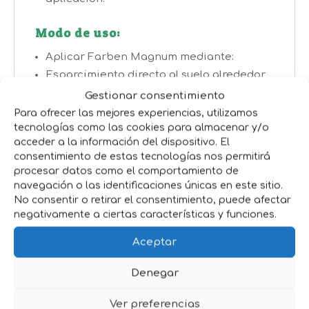
Modo de uso:
Aplicar Farben Magnum mediante:
Esparcimiento directo al suelo alrededor
de la planta.
Gestionar consentimiento
Inyección en hoyos o surcos cercanos a
Para ofrecer las mejores experiencias, utilizamos
tecnologías como las cookies para almacenar y/o
las raíces.
acceder a la información del dispositivo. El
Sistemas de riego por goteo, aspersión o
consentimiento de estas tecnologías nos permitirá
manta.
procesar datos como el comportamiento de
navegación o las identificaciones únicas en este sitio.
Es recomendable aplicar al final del
No consentir o retirar el consentimiento, puede afectar
negativamente a ciertas características y funciones.
invierno o al inicio de la primavera,
adaptando la frecuencia según el tipo de
Aceptar
cultivo y la severidad de la deficiencia.
Denegar
Dosis recomendadas según cultivo:
Cítricos y frutales: 20-90 g por planta.
Ver preferencias