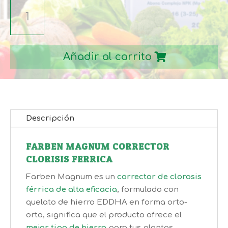
FARBEN
MAGNUM
CORRECTOR
CLORISIS
Añadir al carrito
FERRICA
50GR
cantidad
Descripción
FARBEN MAGNUM CORRECTOR
CLORISIS FERRICA
Farben Magnum es un
corrector de clorosis
férrica de alta eficacia
, formulado con
quelato de hierro EDDHA en forma orto-
orto, significa que el producto ofrece el
mejor tipo de hierro
para tus plantas,