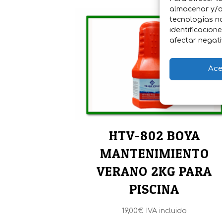
almacenar y/o 
tecnologías n
identificacion
afectar negati
Ace
HTV-802 BOYA
MANTENIMIENTO
VERANO 2KG PARA
PISCINA
19,00
€
IVA incluido