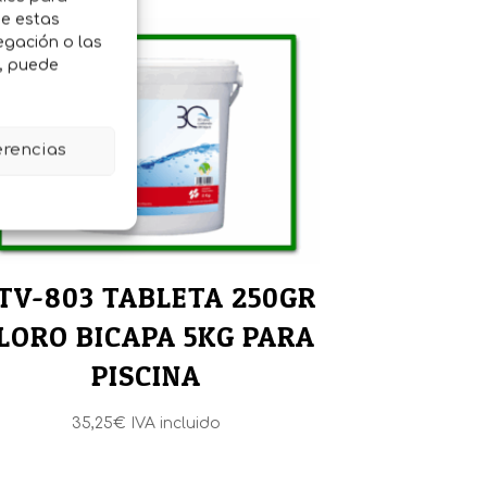
de estas
egación o las
o, puede
erencias
TV-803 TABLETA 250GR
LORO BICAPA 5KG PARA
PISCINA
35,25
€
IVA incluido