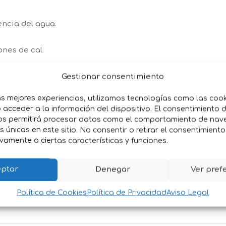
ncia del agua.
nes de cal.
miento bacteriano.
Gestionar consentimiento
as mejores experiencias, utilizamos tecnologías como las coo
uciente.
acceder a la información del dispositivo. El consentimiento 
os permitirá procesar datos como el comportamiento de nav
es únicas en este sitio. No consentir o retirar el consentimient
ola tableta
vamente a ciertas características y funciones.
desmontables o comunitarias
ficadores flotantes
ptar
Denegar
Ver pref
do el verano
tifunción
Política de Cookies
Política de Privacidad
Aviso Legal