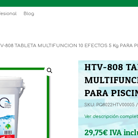
fesional
Blog
V-808 TABLETA MULTIFUNCION 10 EFECTOS 5 Kg PARA P
HTV-808 T
MULTIFUNCI
PARA PISCI
SKU:
PQ8022HTV00005
Ver descripción comple
29,75
€
IVA inc