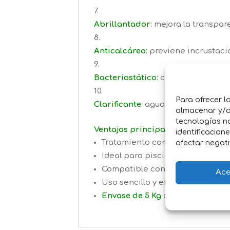
Abrillantador
:
mejora la transpare
Anticalcáreo
:
previene incrustacio
Bacteriostático
:
controla el creci
Para ofrecer l
Clarificante
: agua más limpia y rel
almacenar y/o 
tecnologías n
Ventajas principales:
identificacion
Tratamiento completo con una s
afectar negati
Ideal para piscinas privadas, 
Compatible con skimmers y dosi
Ace
Uso sencillo y eficaz durante to
Envase de 5 Kg
con tabletas mul