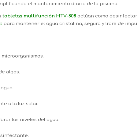
mplificando el mantenimiento diario de la piscina.
s
tabletas multifunción HTV-808
actúan como desinfectante
l
para mantener el agua cristalina, segura y libre de impu
y microorganismos.
de algas.
 agua.
te a la luz solar.
brar los niveles del agua.
sinfectante.