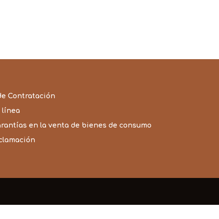
de Contratación
 línea
arantías en la venta de bienes de consumo
eclamación