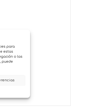
kies para
de estas
egación o las
o, puede
erencias