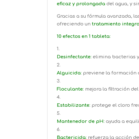
eficaz y prolongada
del agua, y si
Gracias a su fórmula avanzada, la
ofreciendo un
tratamiento integra
10 efectos en 1 tableta:
Desinfectante
:
elimina bacterias 
Alguicida
:
previene la formación 
Floculante
:
mejora la filtración del
Estabilizante
:
protege el cloro fren
Mantenedor de pH
:
ayuda a equili
Bactericida
:
refuerza la acción de