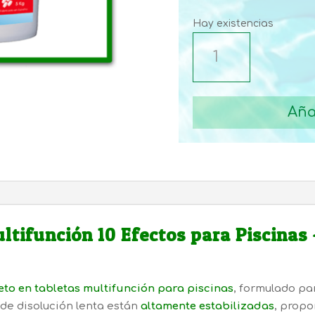
Hay existencias
HTV-
808
TABLETA
MULTIFUNCION
Aña
10
EFECTOS
5
Kg
PARA
PISCINA
cantidad
tifunción 10 Efectos para Piscinas 
to en tabletas multifunción para piscinas
, formulado pa
o de disolución lenta están
altamente estabilizadas
, prop