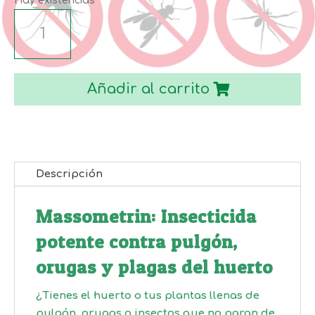
Hay existencias
INSECTICIDA
ORUGAS
MASSOMETRIN
100
Añadir al carrito
ML
cantidad
Descripción
Massometrin: Insecticida
potente contra pulgón,
orugas y plagas del huerto
¿Tienes el huerto o tus plantas llenas de
pulgón, orugas o insectos que no paran de