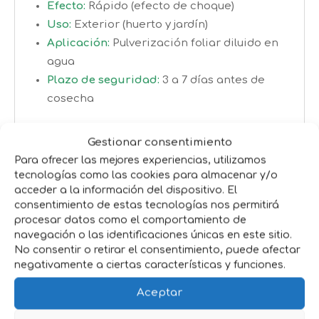
Efecto:
Rápido (efecto de choque)
Uso:
Exterior (huerto y jardín)
Aplicación:
Pulverización foliar diluido en
agua
Plazo de seguridad:
3 a 7 días antes de
cosecha
Plagas que elimina
Gestionar consentimiento
Pulgón
Para ofrecer las mejores experiencias, utilizamos
tecnologías como las cookies para almacenar y/o
Orugas
acceder a la información del dispositivo. El
Mosca blanca
consentimiento de estas tecnologías nos permitirá
Trips
procesar datos como el comportamiento de
Escarabajo de la patata
navegación o las identificaciones únicas en este sitio.
No consentir o retirar el consentimiento, puede afectar
Mosca de la fruta
negativamente a ciertas características y funciones.
Gusanos de suelo
Actúa sobre insectos chupadores y
Aceptar
masticadores, cubriendo prácticamente