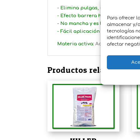
-
Elimina pulgas, mosquitos, mosc
-
Efecto barrera hasta 6 meses
Para ofrecer l
-
No mancha y es libre de olores
almacenar y/o 
tecnologías n
-
Fácil aplicación en múltiples su
identificacion
Materia activa:
Acetamiprid 0,2%
afectar negati
Ace
Productos relacionados