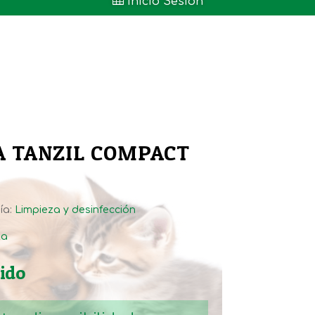

Inicio Sesión
A TANZIL COMPACT
ía:
Limpieza y desinfección
ta
uido