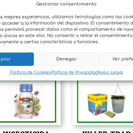
Gestionar consentimiento
as, cucarachas, arañas, hormigas, garrapatas, ácaros y
as mejores experiencias, utilizamos tecnologías como las coo
acceder a la información del dispositivo. El consentimiento 
os permitirá procesar datos como el comportamiento de nav
perficies
es únicas en este sitio. No consentir o retirar el consentimient
vamente a ciertas características y funciones.
ptar
Denegar
Ver pref
Política de Cookies
Política de Privacidad
Aviso Legal