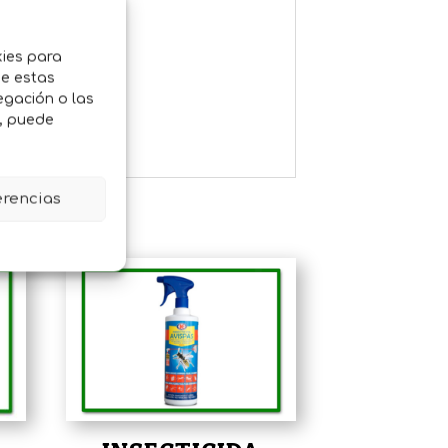
 más
kies para
de estas
egación o las
o, puede
erencias