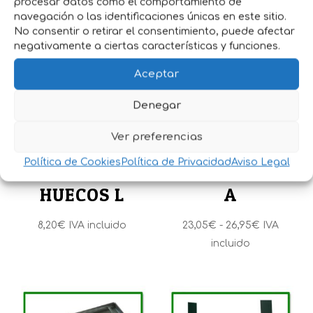
Productos relacionados
procesar datos como el comportamiento de
navegación o las identificaciones únicas en este sitio.
No consentir o retirar el consentimiento, puede afectar
negativamente a ciertas características y funciones.
Aceptar
Denegar
Ver preferencias
RATONERA DE
RATONERA
Política de Cookies
Política de Privacidad
Aviso Legal
AGUJEROS 2
MULTICAPTUR
HUECOS L
A
Rango
8,20
€
IVA incluido
23,05
€
-
26,95
€
IVA
de
incluido
precios:
desde
23,05€