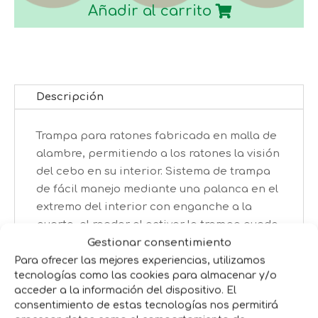
DE
Añadir al carrito
CAPTURA
PARA
ROEDORES
PALANCA
TALLA
Descripción
L
cantidad
Trampa para ratones fabricada en malla de
alambre, permitiendo a los ratones la visión
del cebo en su interior. Sistema de trampa
de fácil manejo mediante una palanca en el
extremo del interior con enganche a la
puerta, el roedor al activar la trampa queda
atrapado en su interior. Medidas: 9,5x27x9,5
Gestionar consentimiento
Cm
Para ofrecer las mejores experiencias, utilizamos
tecnologías como las cookies para almacenar y/o
acceder a la información del dispositivo. El
consentimiento de estas tecnologías nos permitirá