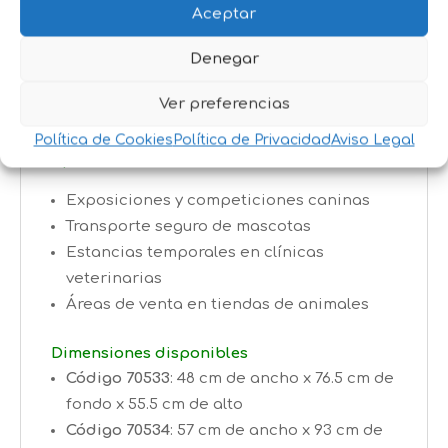
que simplifica la limpieza, manteniendo el
Aceptar
entorno del animal seco y limpio.
Denegar
Confort y seguridad
:
suelo metálico firme
que proporciona una estancia cómoda y
Ver preferencias
estable para el animal.
Política de Cookies
Política de Privacidad
Aviso Legal
Aplicaciones recomendadas
Exposiciones y competiciones caninas
Transporte seguro de mascotas
Estancias temporales en clínicas
veterinarias
Áreas de venta en tiendas de animales
Dimensiones disponibles
Código 70533
: 48 cm de ancho x 76.5 cm de
fondo x 55.5 cm de alto
Código 70534
: 57 cm de ancho x 93 cm de