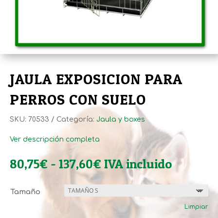
JAULA EXPOSICION PARA
PERROS CON SUELO
SKU:
70533
Categoría:
Jaula y boxes
Ver descripción completa
Rango
80,75
€
-
137,60
€
IVA incluido
de
precios:
Tamaño
desde
Limpiar
80,75€