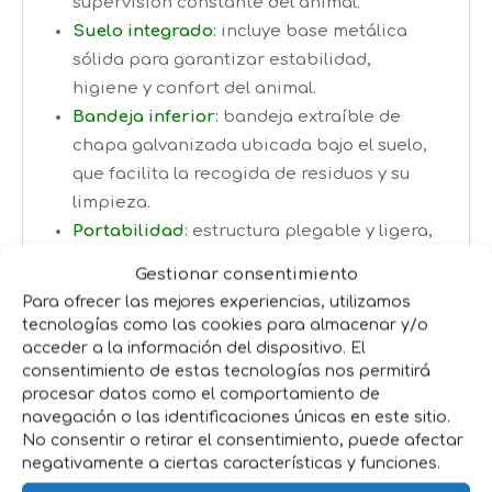
supervisión constante del animal.
Suelo integrado
:
incluye base metálica
sólida para garantizar estabilidad,
higiene y confort del animal.
Bandeja inferior
:
bandeja extraíble de
chapa galvanizada ubicada bajo el suelo,
que facilita la recogida de residuos y su
limpieza.
Portabilidad
:
estructura plegable y ligera,
ideal para transporte y almacenamiento
Gestionar consentimiento
sin complicaciones.
Para ofrecer las mejores experiencias, utilizamos
tecnologías como las cookies para almacenar y/o
Beneficios clave
acceder a la información del dispositivo. El
consentimiento de estas tecnologías nos permitirá
Versatilidad
:
adecuadas para uso en
procesar datos como el comportamiento de
exposiciones, clínicas veterinarias,
navegación o las identificaciones únicas en este sitio.
No consentir o retirar el consentimiento, puede afectar
criaderos y tiendas de mascotas.
negativamente a ciertas características y funciones.
Higiene
:
sistema con bandeja extraíble