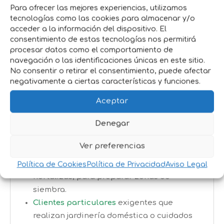
fundamentales para labores de
Para ofrecer las mejores experiencias, utilizamos
preparación de suelo, trasplante y
tecnologías como las cookies para almacenar y/o
acceder a la información del dispositivo. El
limpieza de espacios verdes o huertos.
consentimiento de estas tecnologías nos permitirá
Durabilidad
:
Acero resistente y mango de
procesar datos como el comportamiento de
madera con protección que prolongan la
navegación o las identificaciones únicas en este sitio.
vida útil del set.
No consentir o retirar el consentimiento, puede afectar
negativamente a ciertas características y funciones.
Aplicaciones recomendadas
Aceptar
Tareas de mantenimiento
en huertos,
Denegar
viveros y jardines: cavar, airear la tierra,
plantar y trasplantar.
Ver preferencias
Uso en granjas pequeñas o instalaciones
ganaderas
donde se cultivan forrajes o
Política de Cookies
Política de Privacidad
Aviso Legal
hortalizas, para preparar zonas de
siembra.
Clientes particulares
exigentes que
realizan jardinería doméstica o cuidados