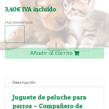
3,40
€
IVA incluido
Hay existencias
JUGUETE
PELUCHE
PARA
PERRO
Añadir al carrito
14*20CM
cantidad
Descripción
Juguete de peluche para
perros – Compañero de