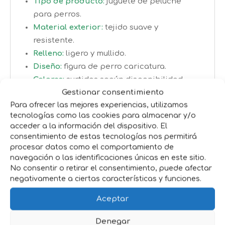
Tipo de producto:
juguete de peluche
para perros.
Material exterior:
tejido suave y
resistente.
Relleno:
ligero y mullido.
Diseño:
figura de perro caricatura.
Colores:
surtidos según disponibilidad.
Gestionar consentimiento
Textura:
suave y agradable para la
Para ofrecer las mejores experiencias, utilizamos
mordida.
tecnologías como las cookies para almacenar y/o
Uso:
juego, compañía y entretenimiento.
acceder a la información del dispositivo. El
Apto para:
cachorros y perros adultos.
consentimiento de estas tecnologías nos permitirá
procesar datos como el comportamiento de
Beneficios clave
navegación o las identificaciones únicas en este sitio.
No consentir o retirar el consentimiento, puede afectar
Estimula el juego diario:
Favorece la
negativamente a ciertas características y funciones.
actividad y el entretenimiento, ayudando
Aceptar
a mantener al perro ocupado durante más
tiempo.
Denegar