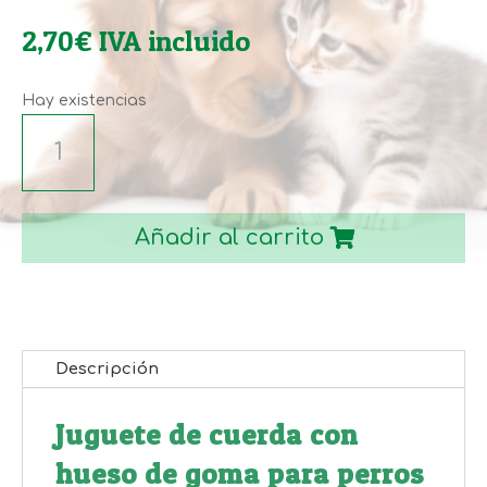
2,70
€
IVA incluido
Hay existencias
JUGUETE
CAUCHO
CON
CUERDA
Añadir al carrito
PARA
PERRO
35CM
cantidad
Descripción
Juguete de cuerda con
hueso de goma para perros