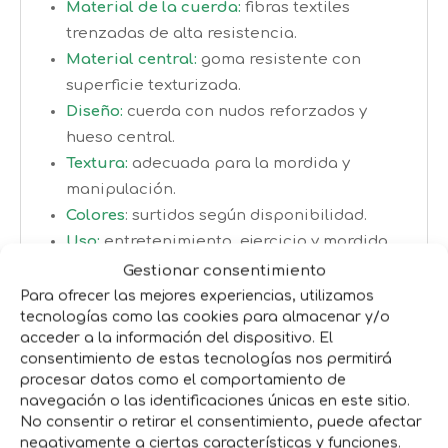
Material de la cuerda:
fibras textiles
trenzadas de alta resistencia.
Material central:
goma resistente con
superficie texturizada.
Diseño:
cuerda con nudos reforzados y
hueso central.
Textura:
adecuada para la mordida y
manipulación.
Colores
: surtidos según disponibilidad.
Uso:
entretenimiento, ejercicio y mordida.
Apto para:
cachorros y perros adultos.
Gestionar consentimiento
Para ofrecer las mejores experiencias, utilizamos
Beneficios clave
tecnologías como las cookies para almacenar y/o
acceder a la información del dispositivo. El
Favorece la higiene dental:
La
consentimiento de estas tecnologías nos permitirá
combinación de la cuerda y la superficie
procesar datos como el comportamiento de
navegación o las identificaciones únicas en este sitio.
rugosa del hueso ayuda a reducir la
No consentir o retirar el consentimiento, puede afectar
acumulación de placa mientras el perro
negativamente a ciertas características y funciones.