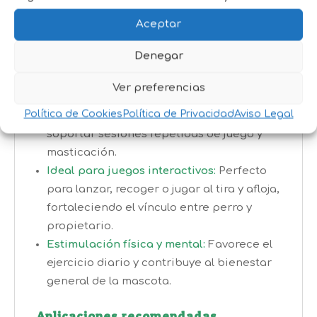
juega y mastica.
Mayor entretenimiento:
Estimula el juego y
Aceptar
mantiene al perro activo física y
Denegar
mentalmente, ayudando a combatir el
aburrimiento.
Ver preferencias
Resistente a la mordida:
Fabricado con
Política de Cookies
Política de Privacidad
Aviso Legal
materiales duraderos capaces de
soportar sesiones repetidas de juego y
masticación.
Ideal para juegos interactivos:
Perfecto
para lanzar, recoger o jugar al tira y afloja,
fortaleciendo el vínculo entre perro y
propietario.
Estimulación física y mental:
Favorece el
ejercicio diario y contribuye al bienestar
general de la mascota.
Aplicaciones recomendadas