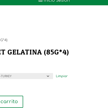

Inicio Sesión
G*4)
T GELATINA (85G*4)
Limpiar
 carrito