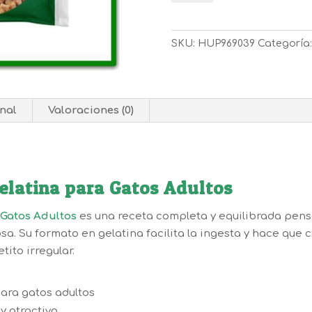
WET
GELATINA
(85G*4)
SKU:
HUP969039
Categoría
cantidad
nal
Valoraciones (0)
Gelatina para Gatos Adultos
 Gatos Adultos
es una receta completa y equilibrada pens
osa. Su formato en gelatina facilita la ingesta y hace qu
tito irregular.
ara gatos adultos
y atractivo