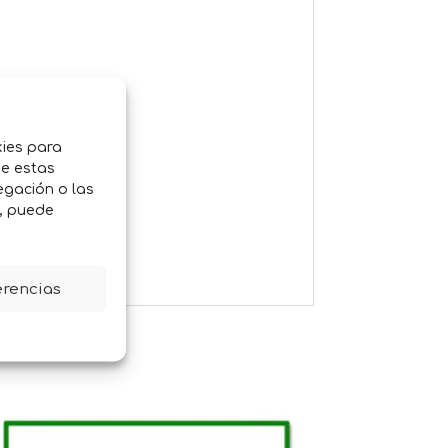
kies para
de estas
egación o las
o, puede
erencias