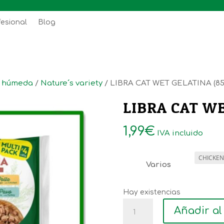
fesional
Blog
n húmeda
/
Nature´s variety
/ LIBRA CAT WET GELATINA (85
LIBRA CAT WE
1,99
€
IVA incluido
Varios
Hay existencias
LIBRA
Añadir al
CAT