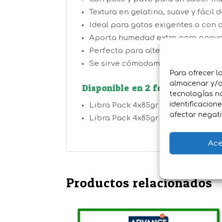
Textura en gelatina, suave y fácil
Ideal para gatos exigentes o con a
Aporta humedad extra para apoyar
Perfecta para alternar con otras 
Se sirve cómodamente a tempera
Para ofrecer l
almacenar y/o 
Disponible en 2 formatos:
tecnologías n
identificacion
Libra Pack 4x85gr Sobres en GELA
afectar negati
Libra Pack 4x85gr Sobres en GELA
Ace
Productos relacionados