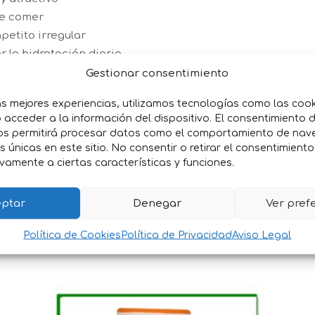
 de comer
petito irregular
 la hidratación diaria
recetas y evitar monotonía
Gestionar consentimiento
tura ambiente
as mejores experiencias, utilizamos tecnologías como las coo
acceder a la información del dispositivo. El consentimiento 
os permitirá procesar datos como el comportamiento de nav
es únicas en este sitio. No consentir o retirar el consentimient
TINA Pollo y Pavo
vamente a ciertas características y funciones.
TINA Salmon y Atún.
ptar
Denegar
Ver pref
Política de Cookies
Política de Privacidad
Aviso Legal