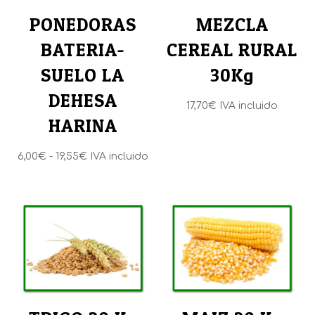
PONEDORAS
MEZCLA
BATERIA-
CEREAL RURAL
SUELO LA
30Kg
DEHESA
17,70
€
IVA incluido
HARINA
Rango
6,00
€
-
19,55
€
IVA incluido
de
precios:
desde
6,00€
hasta
19,55€