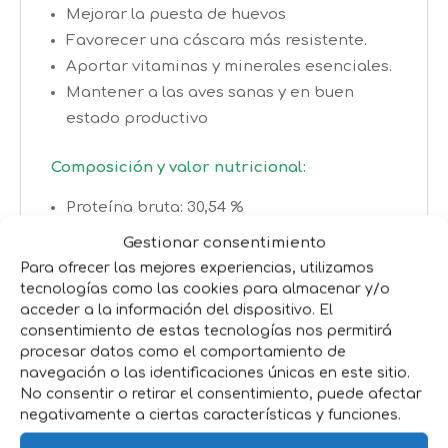
Mejorar la puesta de huevos
Favorecer una cáscara más resistente.
Aportar vitaminas y minerales esenciales.
Mantener a las aves sanas y en buen
estado productivo
Composición y valor nutricional:
Proteína bruta: 30,54 %
Calcio: 15,06 %
Gestionar consentimiento
Vitaminas: A, D3, E
Para ofrecer las mejores experiencias, utilizamos
Minerales: Zinc, hierro, cobre,
tecnologías como las cookies para almacenar y/o
acceder a la información del dispositivo. El
manganeso, selenio y yodo
consentimiento de estas tecnologías nos permitirá
procesar datos como el comportamiento de
Su fórmula equilibrada permite cubrir
navegación o las identificaciones únicas en este sitio.
carencias habituales en la alimentación
No consentir o retirar el consentimiento, puede afectar
tradicional de gallinas.
negativamente a ciertas características y funciones.