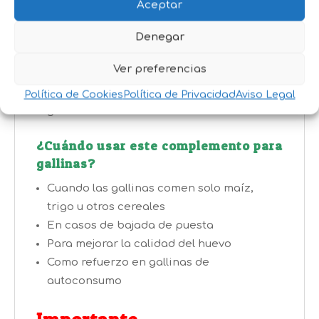
Modo de empleo:
Aceptar
Añadir a la alimentación diaria:
Denegar
Dosis recomendada: 10 a 20 gramos por
Ver preferencias
gallina y día
Se puede mezclar directamente con el
Política de Cookies
Política de Privacidad
Aviso Legal
grano o la ración habitual.
¿Cuándo usar este complemento para
gallinas?
Cuando las gallinas comen solo maíz,
trigo u otros cereales
En casos de bajada de puesta
Para mejorar la calidad del huevo
Como refuerzo en gallinas de
autoconsumo