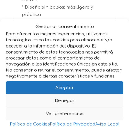
calidad
* Diseño sin bolsos: más ligera y
práctica
* Disponible en colores gris/marrón y
Gestionar consentimiento
gris/negro
Para ofrecer las mejores experiencias, utilizamos
* Resistente, cómoda y pensada para
tecnologías como las cookies para almacenar y/o
uso diario
acceder a la información del dispositivo. El
* Ideal para jinetes que buscan
consentimiento de estas tecnologías nos permitirá
sencillez y estilo clásico
procesar datos como el comportamiento de
navegación o las identificaciones únicas en este sitio.
* Combina a la perfección con otros
No consentir o retirar el consentimiento, puede afectar
accesorios HH de lona
negativamente a ciertas características y funciones.
Aceptar
Denegar
Productos relacionados
Ver preferencias
Política de Cookies
Política de Privacidad
Aviso Legal