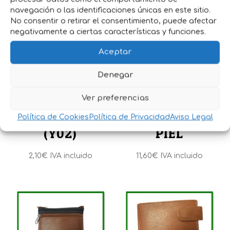
navegación o las identificaciones únicas en este sitio.
No consentir o retirar el consentimiento, puede afectar
negativamente a ciertas características y funciones.
Aceptar
Denegar
MONEDERO
BOLSO
Ver preferencias
PIEL NEGRO
HOMBRE DE
Política de Cookies
Política de Privacidad
Aviso Legal
(Y02)
PIEL
2,10
€
IVA incluido
11,60
€
IVA incluido