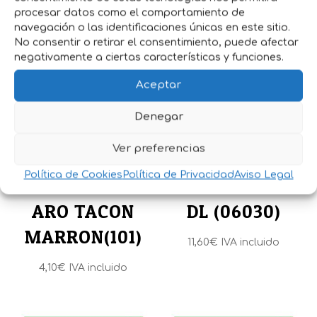
procesar datos como el comportamiento de
navegación o las identificaciones únicas en este sitio.
Productos relacionados
No consentir o retirar el consentimiento, puede afectar
negativamente a ciertas características y funciones.
Aceptar
Denegar
Ver preferencias
Política de Cookies
Política de Privacidad
Aviso Legal
MONEDERO
CARTERA PIEL
ARO TACON
DL (06030)
MARRON(101)
11,60
€
IVA incluido
4,10
€
IVA incluido