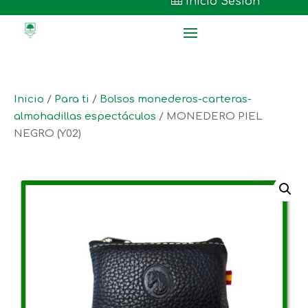

Inicio Sesión
Inicio
/
Para ti
/
Bolsos monederos-carteras-
almohadillas espectáculos
/ MONEDERO PIEL
NEGRO (Y02)