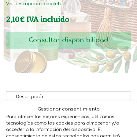
Ver descripción completa
2,10
€
IVA incluido
Consultar disponibilidad
Descripción
Gestionar consentimiento
Monedero de piel negra con cremallera,
Para ofrecer las mejores experiencias, utilizamos
diseño sofisticado y práctico, ideal para
tecnologías como las cookies para almacenar y/o
organizar dinero con estilo.
acceder a la información del dispositivo. El
consentimiento de estas tecnologías nos permitirá