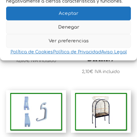
negativamente a ciertas características y funciones.
Aceptar
Denegar
JAULA PAJAROS
NIDO PAJAROS
Ver preferencias
A100
FIELTRO
Política de Cookies
Política de Privacidad
Aviso Legal
DIAM.9
10,80
€
IVA incluido
2,10
€
IVA incluido