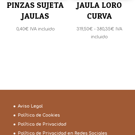
PINZAS SUJETA
JAULA LORO
JAULAS
CURVA
Rango
0,40
€
IVA incluido
319,50
€
-
380,35
€
IVA
de
incluido
precios:
desde
319,50€
hasta
380,35€
Aviso Legal
Política de Cookies
Política de Privacidad
Política de Privacidad en Redes Sociales