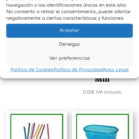
navegación o las identificaciones únicas en este sitio.
No consentir o retirar el consentimiento, puede afectar
negativamente a ciertas características y funciones.
Aceptar
NIDO YUTE
ANILLA
Denegar
PEQUEÑO 9CM
CANARIO
Ver preferencias
PLÁSTICO 3
Política de Cookies
Política de Privacidad
Aviso Legal
1,40
€
IVA incluido
Mm
0,15
€
IVA incluido