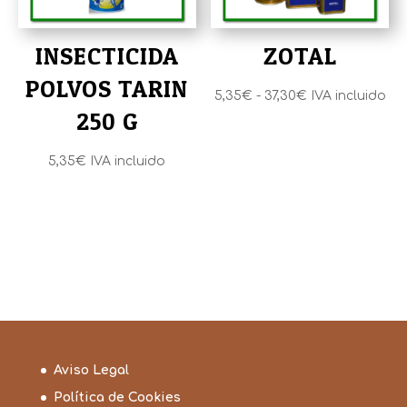
INSECTICIDA
ZOTAL
POLVOS TARIN
Rango
5,35
€
-
37,30
€
IVA incluido
250 G
de
precios:
5,35
€
IVA incluido
desde
5,35€
hasta
37,30€
Aviso Legal
Política de Cookies