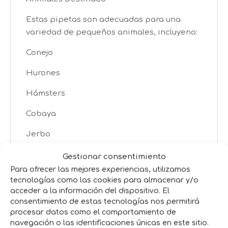
Estas pipetas son adecuadas para una
variedad de pequeños animales, incluyeno:
Conejo
Hurones
Hámsters
Cobaya
Jerbo
Beneficios para la Mascota
Gestionar consentimiento
Para ofrecer las mejores experiencias, utilizamos
Protección completa: Eficaz contra una
tecnologías como las cookies para almacenar y/o
amplia gama de parásitos externos.
acceder a la información del dispositivo. El
consentimiento de estas tecnologías nos permitirá
Ingredientes naturales: Utiliza activos 100%
procesar datos como el comportamiento de
naturales, evitando químicos agresivos
navegación o las identificaciones únicas en este sitio.