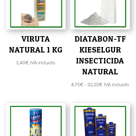
VIRUTA
DIATABON-TF
NATURAL 1 KG
KIESELGUR
INSECTICIDA
3,40
€
IVA incluido
NATURAL
Rango
8,75
€
-
32,30
€
IVA incluido
de
precios:
desde
8,75€
hasta
32,30€