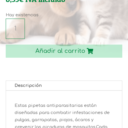
Hay existencias
PIPETAS
ANTI-
INSECTOS
MENFORSAN
Añadir al carrito
PARA
ROEDORES,
CONEJOS
Y
HURONES
Descripción
125ML
cantidad
Estas pipetas antiparasitarias están
diseñadas para combatir infestaciones de
pulgas, garrapatas, piojos, ácaros y
prevenir las picaduras de mosquitos.Cada