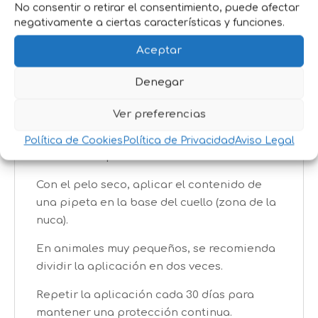
No consentir o retirar el consentimiento, puede afectar
pH neutro: Adecuado para la piel sensible
negativamente a ciertas características y funciones.
de pequeños animals.
Aceptar
Apto para uso frecuente: Puede aplicarse
regularmente sin riesgo para la mascota.
Denegar
Fragancia cítrica: Deja un aroma agradable
Ver preferencias
en el pelaje.
Política de Cookies
Política de Privacidad
Aviso Legal
Modo de Empleo
Con el pelo seco, aplicar el contenido de
una pipeta en la base del cuello (zona de la
nuca).
En animales muy pequeños, se recomienda
dividir la aplicación en dos veces.
Repetir la aplicación cada 30 días para
mantener una protección continua.