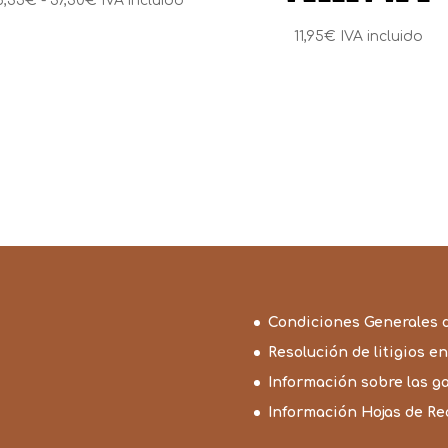
5,35
€
-
37,30
€
IVA incluido
de
11,95
€
IVA incluido
precios:
desde
5,35€
hasta
37,30€
Condiciones Generales 
Resolución de litigios en
Información sobre las g
Información Hojas de R