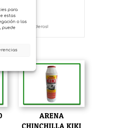
kies para
de estas
egación o las
 resultados duraderos!
o, puede
erencias
O
ARENA
CHINCHILLA KIKI