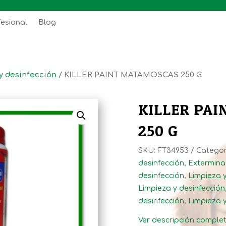
fesional
Blog
y desinfección
/ KILLER PAINT MATAMOSCAS 250 G
KILLER PA
250 G
SKU:
FT34953
Categor
desinfección
,
Extermina
desinfección
,
Limpieza y
Limpieza y desinfección
desinfección
,
Limpieza y
Ver descripción comple