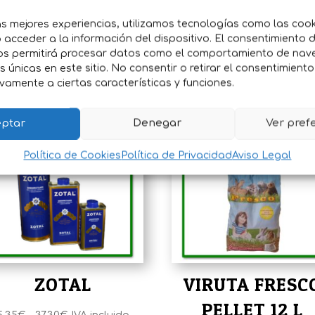
prid 10%
as mejores experiencias, utilizamos tecnologías como las coo
acceder a la información del dispositivo. El consentimiento 
os permitirá procesar datos como el comportamiento de nav
l control de plagas en tu espacio. ¡Protege tu entorno con
es únicas en este sitio. No consentir o retirar el consentimient
vamente a ciertas características y funciones.
ptar
Denegar
Ver pref
Política de Cookies
Política de Privacidad
Aviso Legal
ZOTAL
VIRUTA FRESC
PELLET 12 L
Rango