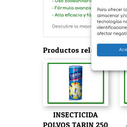
-
Uso zoosanitario
-
Fórmula avanzada con Acetami
Para ofrecer l
-
Alta eficacia y fácil aplicación
almacenar y/o 
tecnologías n
Descubre la mejor solución para e
identificacion
afectar negati
Productos relacionados
Ace
INSECTICIDA
POLVOS TARIN 250