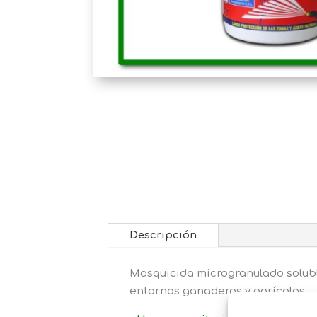
Descripción
Mosquicida microgranulado solub
entornos ganaderos y agrícolas.