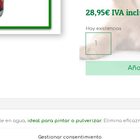
28,95
€
IVA inc
Hay existencias
KILLER
PAINT
MATAMOSCAS
250
Aña
G
cantidad
le en agua,
ideal para pintar o pulverizar.
Elimina eficaz
Gestionar consentimiento