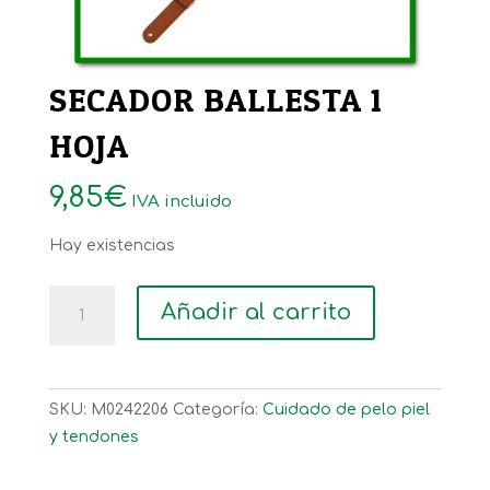
SECADOR BALLESTA 1
HOJA
9,85
€
IVA incluido
Hay existencias
SECADOR
Añadir al carrito
BALLESTA
1
HOJA
cantidad
SKU:
M0242206
Categoría:
Cuidado de pelo piel
y tendones