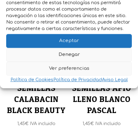
consentimiento de estas tecnologías nos permitirá
procesar datos como el comportamiento de
navegación o las identificaciones únicas en este sitio.
No consentir o retirar el consentimiento, puede afectar
Productos relacionados
negativamente a ciertas características y funciones.
Aceptar
Denegar
Ver preferencias
Política de Cookies
Política de Privacidad
Aviso Legal
SEMILLAS
SEMILLAS APIO
CALABACIN
LLENO BLANCO
BLACK BEAUTY
PASCAL
1,45
€
IVA incluido
1,45
€
IVA incluido