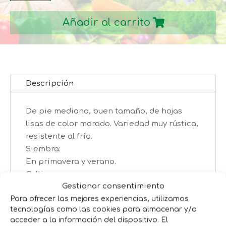
CABEZA
Añadir al carrito
NEGRA
2
cantidad
Descripción
De pie mediano, buen tamaño, de hojas
lisas de color morado. Variedad muy rústica,
resistente al frío.
Siembra:
En primavera y verano.
Cultivo:
Gestionar consentimiento
En semillero, cuando las plantas tengan de
Para ofrecer las mejores experiencias, utilizamos
3 a 4 hojas trasplantar al marco de 60×50 cm.
tecnologías como las cookies para almacenar y/o
Cosecha:
acceder a la información del dispositivo. El
A partir de 5 o 6 Meses.