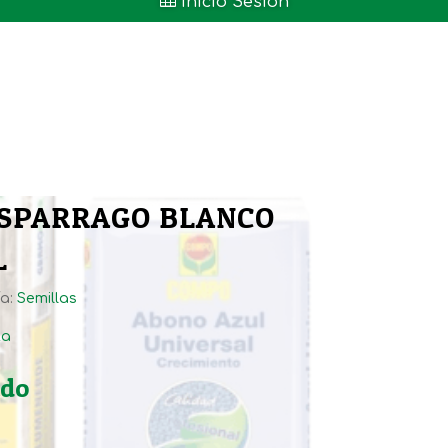

Inicio Sesión
ESPARRAGO BLANCO
L
ía:
Semillas
ta
ido