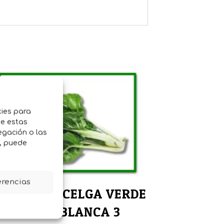
kies para
de estas
egación o las
o, puede
erencias
EMILLAS ACELGA VERDE
PENCA BLANCA 3