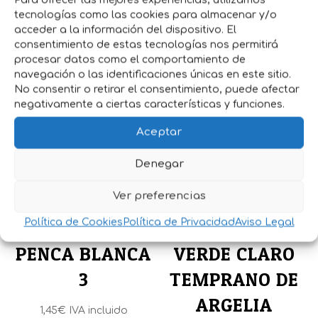
tecnologías como las cookies para almacenar y/o
acceder a la información del dispositivo. El
consentimiento de estas tecnologías nos permitirá
Productos relacionados
procesar datos como el comportamiento de
navegación o las identificaciones únicas en este sitio.
No consentir o retirar el consentimiento, puede afectar
negativamente a ciertas características y funciones.
Aceptar
Denegar
Ver preferencias
SEMILLAS
SEMILLAS
Política de Cookies
Política de Privacidad
Aviso Legal
ACELGA VERDE
CALABACIN
PENCA BLANCA
VERDE CLARO
3
TEMPRANO DE
ARGELIA
1,45
€
IVA incluido