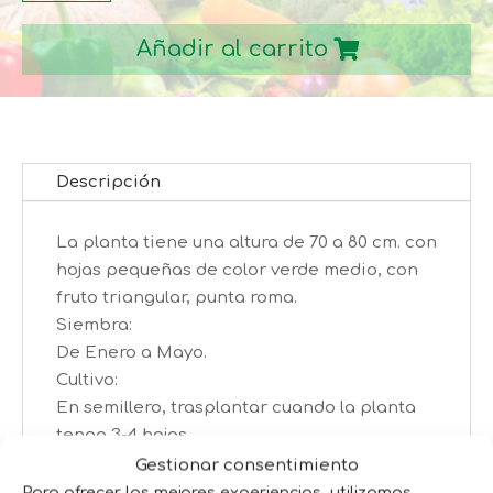
PADRÓN
Añadir al carrito
cantidad
Descripción
La planta tiene una altura de 70 a 80 cm. con
hojas pequeñas de color verde medio, con
fruto triangular, punta roma.
Siembra:
De Enero a Mayo.
Cultivo:
En semillero, trasplantar cuando la planta
tenga 3-4 hojas.
Cosecha:
Gestionar consentimiento
A partir de 5 o 6 meses.
Para ofrecer las mejores experiencias, utilizamos