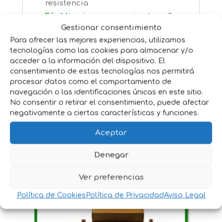
resistencia
Fácil limpieza
con un simple paño
Gestionar consentimiento
húmedo
Para ofrecer las mejores experiencias, utilizamos
Compatible con
sillas de doma y
tecnologías como las cookies para almacenar y/o
uso general
acceder a la información del dispositivo. El
Hueco en la cruz
para salvacruz
consentimiento de estas tecnologías nos permitirá
Ideal para uso diario en
procesar datos como el comportamiento de
navegación o las identificaciones únicas en este sitio.
entrenamiento o trabajo
No consentir o retirar el consentimiento, puede afectar
negativamente a ciertas características y funciones.
Aceptar
Productos relacionados
Denegar
Ver preferencias
Política de Cookies
Política de Privacidad
Aviso Legal