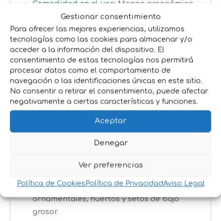
Comodidad en el uso
:
Mango ergonómico
y ligereza relativa que permiten trabajar
Gestionar consentimiento
durante períodos largos sin exceso de
Para ofrecer las mejores experiencias, utilizamos
tecnologías como las cookies para almacenar y/o
cansancio.
acceder a la información del dispositivo. El
Durabilidad
:
Materiales resistentes al
consentimiento de estas tecnologías nos permitirá
óxido, al uso exterior y a las condiciones
procesar datos como el comportamiento de
típicas de jardinería o mantenimiento de
navegación o las identificaciones únicas en este sitio.
No consentir o retirar el consentimiento, puede afectar
plantas.
negativamente a ciertas características y funciones.
Versatilidad
:
Adaptables a distintas
tareas como poda ligera, recorte de
Aceptar
arbustos, mantenimiento de macizos, uso
Denegar
en huertos o jardines domésticos.
Ver preferencias
Aplicaciones recomendadas
Política de Cookies
Política de Privacidad
Aviso Legal
Poda
de arbustos, rosales, plantas
ornamentales, huertos y setos de bajo
grosor.