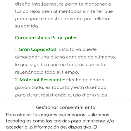
diseño inteligente, te permite mantener a
tus conejos bien alimentados sin tener que
preocuparte constantemente por rellenar
su comida.
Características Principales:
Gran Capacidad:
Esta tolva puede
almacenar una buena cantidad de alimento,
lo que significa que no tendrás que estar
rellenándola todo el tiempo.
Material Resistente:
Hecha de chapa
galvanizada, es robusta y está diseñada
para durar, resistiendo el uso diario y las
mordidas de tus conejos.
Gestionar consentimiento
Diseño Práctico:
Tiene una tapa que
Para ofrecer las mejores experiencias, utilizamos
protege el alimento del polvo y otros
tecnologías como las cookies para almacenar y/o
contaminantes, manteniéndolo limpio y
acceder a la información del dispositivo. El