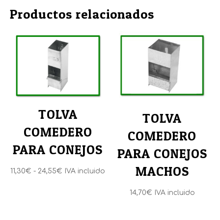
Title
Productos relacionados
TOLVA
TOLVA
COMEDERO
COMEDERO
PARA CONEJOS
PARA CONEJOS
MACHOS
Rango
11,30
€
-
24,55
€
IVA incluido
de
14,70
€
IVA incluido
precios:
desde