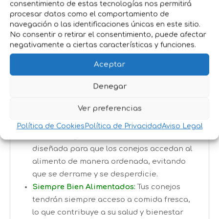
fresco.
consentimiento de estas tecnologías nos permitirá
procesar datos como el comportamiento de
Fácil de Instalar:
Se coloca fácilmente en
navegación o las identificaciones únicas en este sitio.
la jaula, ocupando poco espacio pero
No consentir o retirar el consentimiento, puede afectar
siendo muy funcional.
negativamente a ciertas características y funciones.
Aceptar
Beneficios para ti y tus Conejos:
Ahorro de Tiempo:
Con su gran
Denegar
capacidad, tendrás que rellenar el
Ver preferencias
alimento con menos frecuencia, lo que te
ahorra tiempo y esfuerzo.
Política de Cookies
Política de Privacidad
Aviso Legal
Menos Desperdicio:
La tolva está
diseñada para que los conejos accedan al
alimento de manera ordenada, evitando
que se derrame y se desperdicie.
Siempre Bien Alimentados:
Tus conejos
tendrán siempre acceso a comida fresca,
lo que contribuye a su salud y bienestar