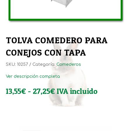
TOLVA COMEDERO PARA
CONEJOS CON TAPA
SKU:
10257
Categoría:
Comederos
Ver descripción completa
Rango
13,55
€
-
27,25
€
IVA incluido
de
precios:
desde
13,55€
hasta