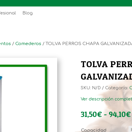
fesional
Blog
ntos
/
Comederos
/ TOLVA PERROS CHAPA GALVANIZAD
TOLVA PER
GALVANIZA
SKU:
N/D
Categoría:
Ver descripción comple
31,50
€
-
94,10
€
Capacidad