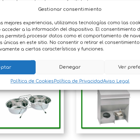
 lo vuelque o desplace con facilidad.
Gestionar consentimiento
ible en diferentes tamaños para adaptarse a cualquier 
ros
es ideal para hogares, criaderos y refugios, proporci
as mejores experiencias, utilizamos tecnologías como las coo
acceder a la información del dispositivo. El consentimiento 
aria.
Compra ahora en La Dehesa
y dale a tu mascota la m
os permitirá procesar datos como el comportamiento de nav
6h.(8kg) -
31*26*61h. (16kg) - 40*35*80h. (38kg)
es únicas en este sitio. No consentir o retirar el consentimient
vamente a ciertas características y funciones.
ptar
Denegar
Ver pref
Política de Cookies
Política de Privacidad
Aviso Legal