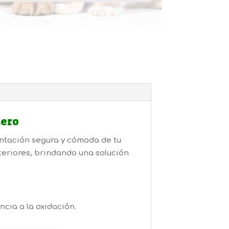
desde
31,50€
hasta
94,10€
dero
entación segura y cómoda de tu
xteriores, brindando una solución
cia a la oxidación.