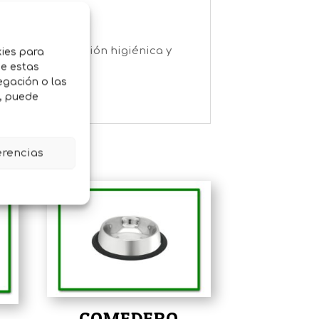
perro.
onando una solución higiénica y
kies para
de estas
ejor calidad.
egación o las
o, puede
erencias
COMEDERO