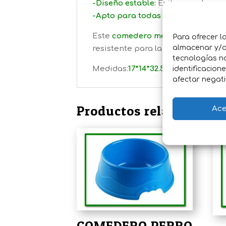
-Diseño estable:
Evita que el perro
-Apto para todas las razas:
Dispon
Este
comedero metálico para per
Para ofrecer l
almacenar y/o 
resistente para la alimentación di
tecnologías n
Medidas:
17*14*32.5h. (2kg) - 24*20*4
identificacion
afectar negati
Productos relacionados
Ace
COMEDERO PERRO