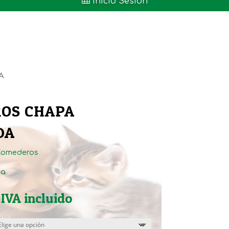

Inicio Sesión
A
ROS CHAPA
DA
Comederos
ta
Rango
IVA incluido
de
precios: