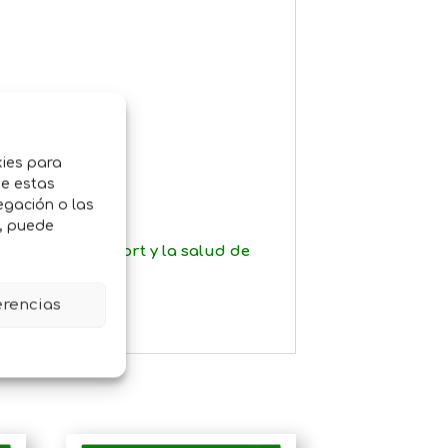
los animales.
kies para
de estas
egación o las
o, puede
arantizar el
confort y la salud de
erencias