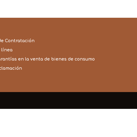
de Contratación
 línea
arantías en la venta de bienes de consumo
eclamación