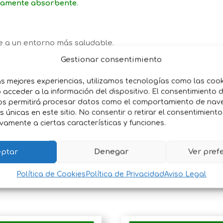
ltamente absorbente
.
e a un entorno más saludable.
érmico
, ideal para climas fríos y cálidos.
Gestionar consentimiento
endo el riesgo de problemas respiratorios.
icidas y aditivos químicos
,
garantizando la seguridad de 
as mejores experiencias, utilizamos tecnologías como las coo
acceder a la información del dispositivo. El consentimiento 
n
, manteniendo el área seca y libre de humedad.
os permitirá procesar datos como el comportamiento de nav
ndo una superficie cómoda y mullida.
es únicas en este sitio. No consentir o retirar el consentimient
vamente a ciertas características y funciones.
de alta calidad
, nuestra viruta es la mejor opción para g
a
.
ptar
Denegar
Ver pref
Política de Cookies
Política de Privacidad
Aviso Legal