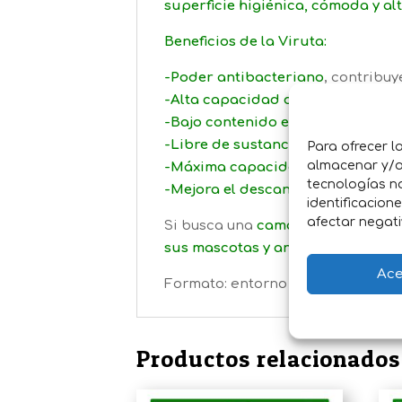
superficie higiénica, cómoda y a
Beneficios de la Viruta:
-Poder antibacteriano
, contribuy
-Alta capacidad de aislamiento t
-Bajo contenido en polvo
, reduci
-Libre de sustancias tóxicas, pest
Para ofrecer l
almacenar y/o 
-Máxima capacidad de absorció
tecnologías n
-Mejora el descanso
, proporciona
identificacion
afectar negati
Si busca una
cama para animales 
sus mascotas y animales de granj
Ace
Formato: entorno a unos 20 Kg
Productos relacionados