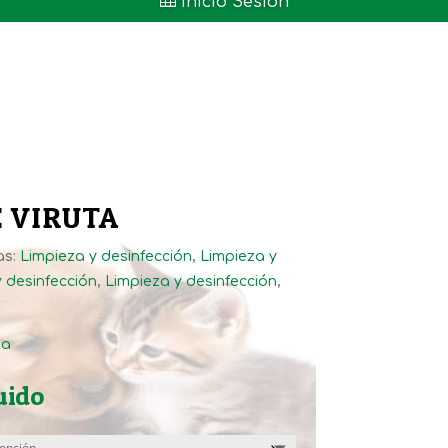

Inicio Sesión
 VIRUTA
as:
Limpieza y desinfección
,
Limpieza y
 desinfección
,
Limpieza y desinfección
,
ta
uido