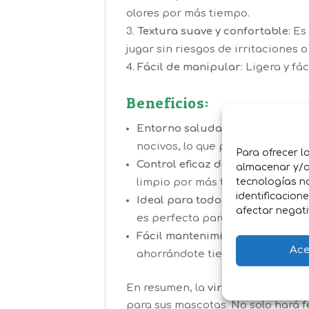
olores por más tiempo.
Textura suave y confortable
: E
jugar sin riesgos de irritaciones o
Fácil de manipular
: Ligera y f
Beneficios:
Entorno saludable y natural
: A
nocivos, lo que protege la salud
Para ofrecer l
Control eficaz de olores
: Su alt
almacenar y/o 
tecnologías n
limpio por más tiempo.
identificacion
Ideal para todo tipo de pequeñ
afectar negati
es perfecta para ellos.
Fácil mantenimiento
: Gracias a 
Ace
ahorrándote tiempo y esfuerzo.
En resumen, la
viruta natural
de 1
para sus mascotas. No solo hará fe