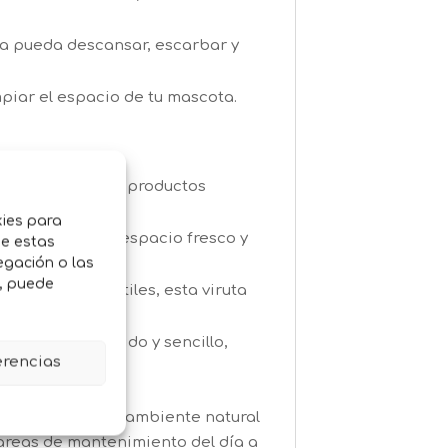
a pueda descansar, escarbar y
mpiar el espacio de tu mascota.
tivos químicos ni productos
kies para
 manteniendo el espacio fresco y
de estas
egación o las
o, puede
s o incluso reptiles, esta viruta
mascota será rápido y sencillo,
erencias
, comodidad y un ambiente natural
 tareas de mantenimiento del día a