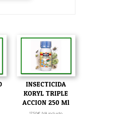
O
INSECTICIDA
KORYL TRIPLE
ACCION 250 Ml
17,50
€
IVA incluido