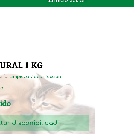

Inicio Sesión
URAL 1 KG
ría:
Limpieza y desinfección
ta
uido
tar disponibilidad