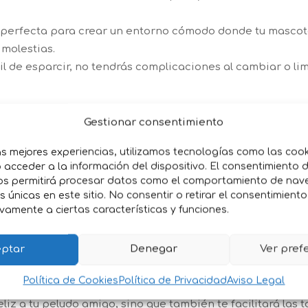
s perfecta para crear un entorno cómodo donde tu mascot
 molestias.
ácil de esparcir, no tendrás complicaciones al cambiar o li
Gestionar consentimiento
l ser un producto completamente natural, no contiene adi
 de tu mascota y le ofrece un ambiente seguro.
as mejores experiencias, utilizamos tecnologías como las coo
a capacidad absorbente ayuda a reducir los malos olores,
acceder a la información del dispositivo. El consentimiento 
os permitirá procesar datos como el comportamiento de nav
es únicas en este sitio. No consentir o retirar el consentimient
os animales
: Ya sea que tengas hámsteres, cobayas, conejo
vamente a ciertas características y funciones.
su ligereza y absorción, limpiar la jaula o el recinto de tu 
ptar
Denegar
Ver pref
Política de Cookies
Política de Privacidad
Aviso Legal
 kg es el producto perfecto para quienes buscan calidad
liz a tu peludo amigo, sino que también te facilitará las