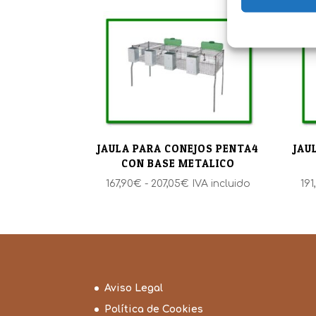
JAULA PARA CONEJOS PENTA4
JAU
CON BASE METALICO
Rango
167,90
€
-
207,05
€
IVA incluido
191
de
precios:
desde
167,90€
hasta
207,05€
Aviso Legal
Política de Cookies