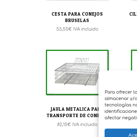
CESTA PARA CONEJOS
CI
BRUSELAS
53,55
€
IVA incluido
Para ofrecer l
almacenar y/o 
tecnologías n
JAU
JAULA METALICA PARA
identificacion
TRANSPORTE DE CONEJOS
afectar negati
123
82,15
€
IVA incluido
Ace