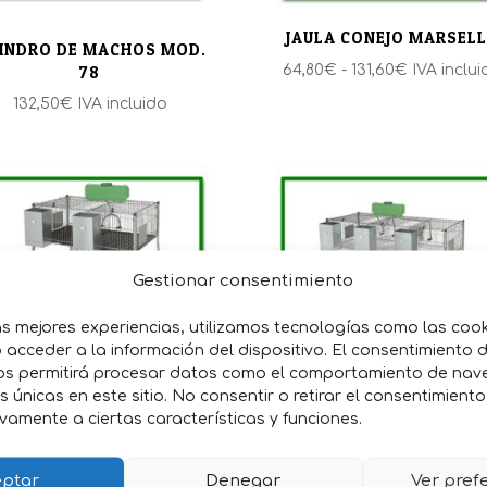
JAULA CONEJO MARSEL
LINDRO DE MACHOS MOD.
Rango
78
64,80
€
-
131,60
€
IVA inclui
de
132,50
€
IVA incluido
precios:
desde
64,80€
hasta
131,60€
Gestionar consentimiento
as mejores experiencias, utilizamos tecnologías como las coo
acceder a la información del dispositivo. El consentimiento 
os permitirá procesar datos como el comportamiento de nav
LA PARA CONEJOS PENTA2
JAULA PARA CONEJOS PEN
es únicas en este sitio. No consentir o retirar el consentimient
2 DPTOS
CON BASE METALICO
vamente a ciertas características y funciones.
Rango
Rango
,05
€
-
134,75
€
IVA incluido
150,05
€
-
171,05
€
IVA inclu
de
de
ptar
Denegar
Ver pref
precios:
precios: