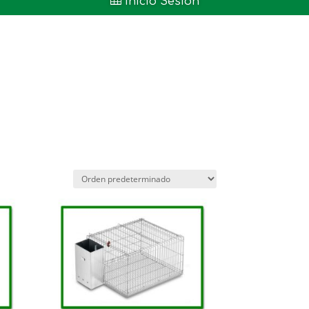

Inicio Sesión