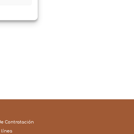
desde
170,80€
hasta
188,60€
de Contratación
 línea