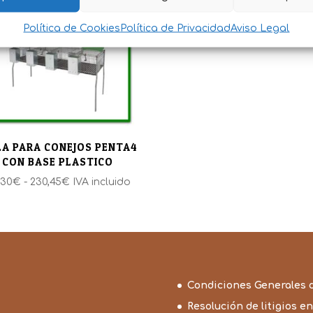
desde
desde
Política de Cookies
Política de Privacidad
Aviso Legal
123,05€
150,05€
hasta
hasta
134,75€
171,05€
LA PARA CONEJOS PENTA4
CON BASE PLASTICO
Rango
,30
€
-
230,45
€
IVA incluido
de
precios:
desde
191,30€
hasta
230,45€
Condiciones Generales 
Resolución de litigios en