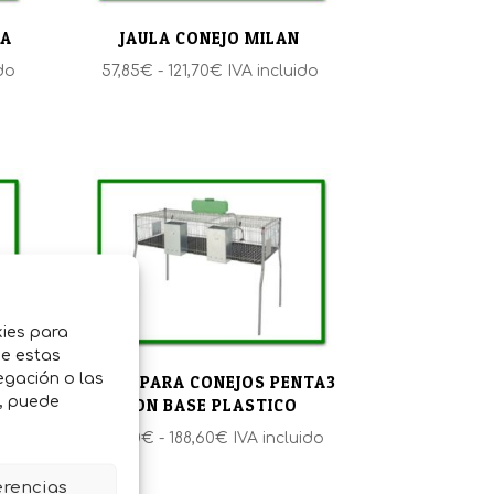
LA
JAULA CONEJO MILAN
Rango
do
57,85
€
-
121,70
€
IVA incluido
de
precios:
desde
57,85€
hasta
121,70€
kies para
de estas
egación o las
TA3
JAULA PARA CONEJOS PENTA3
o, puede
CON BASE PLASTICO
Rango
ido
170,80
€
-
188,60
€
IVA incluido
de
erencias
precios: