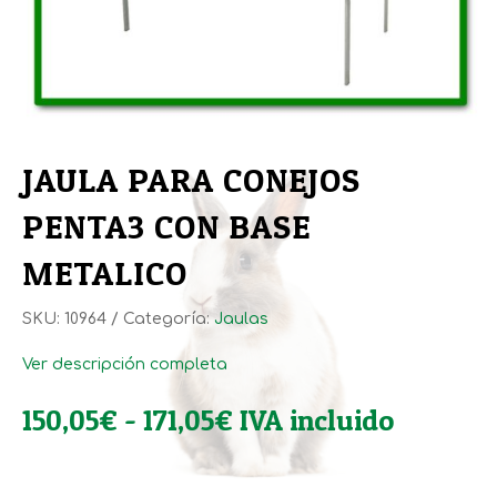
JAULA PARA CONEJOS
PENTA3 CON BASE
METALICO
SKU:
10964
Categoría:
Jaulas
Ver descripción completa
Rango
150,05
€
-
171,05
€
IVA incluido
de
precios: