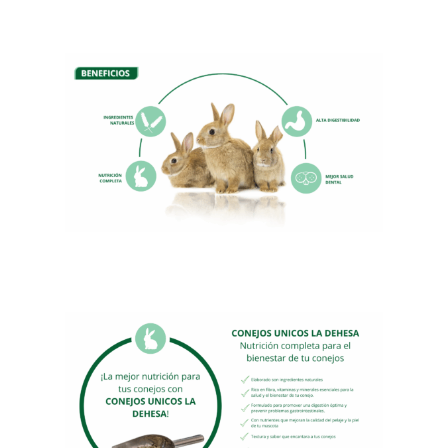
desde
150,05€
hasta
171,05€