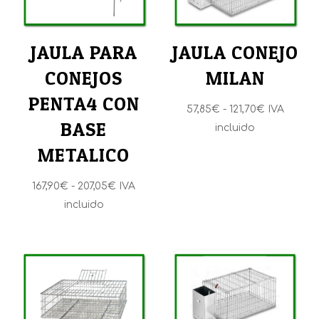
JAULA PARA
JAULA CONEJO
CONEJOS
MILAN
PENTA4 CON
Rango
57,85
€
-
121,70
€
IVA
BASE
de
incluido
precios:
METALICO
desde
57,85€
Rango
167,90
€
-
207,05
€
IVA
hasta
de
incluido
121,70€
precios:
desde
167,90€
hasta
207,05€