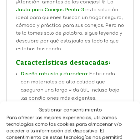
¡Atención, amantes de los conejos! 🐰 La
Jaula para Conejos Penta-3
es la solución
ideal para quienes buscan un hogar seguro,
cómodo y práctico para sus conejos. Pero no
te lo tomes solo de palabra, sigue leyendo y
descubre por qué esta jaula es todo lo que
estabas buscando.
Características destacadas:
Diseño robusto y duradero
:
Fabricada
con materiales de alta calidad que
aseguran una larga vida útil, incluso bajo
las condiciones más exigentes.
Espacio amplio y bien distribuido
: Con un
Gestionar consentimiento
diseño de tres niveles, tus conejos tendrán
Para ofrecer las mejores experiencias, utilizamos
todo el espacio que necesitan para
tecnologías como las cookies para almacenar y/o
moverse, jugar y descansar sin sentirse
acceder a la información del dispositivo. El
consentimiento de estas tecnologías nos permitirá
confinados.