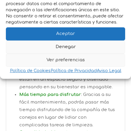
procesar datos como el comportamiento de
Fácil acceso y limpieza
: La jaula cuenta
navegación o las identificaciones únicas en este sitio.
con puertas grandes que facilitan la
No consentir o retirar el consentimiento, puede afectar
manipulación de tus conejos y una
negativamente a ciertas características y funciones.
bandeja extraíble que hace que la
Aceptar
limpieza sea pan comido.
Denegar
Beneficios para ti y tus
conejos:
Ver preferencias
Política de Cookies
Política de Privacidad
Aviso Legal
Tranquilidad total
:
Saber que tus conejos
están en un espacio seguro y diseñado
pensando en su bienestar es impagable.
Más tiempo para disfrutar
: Gracias a su
fácil mantenimiento, podrás pasar más
tiempo disfrutando de la compañía de tus
conejos en lugar de lidiar con
complicadas tareas de limpieza.