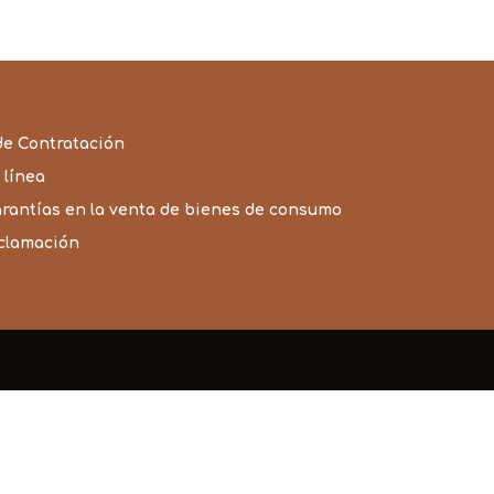
precios:
desde
3,95€
hasta
29,95€
de Contratación
 línea
arantías en la venta de bienes de consumo
eclamación