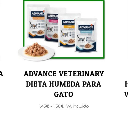
A
ADVANCE VETERINARY
DIETA HUMEDA PARA
GATO
Rango
1,45
€
-
1,50
€
IVA incluido
de
precios:
desde