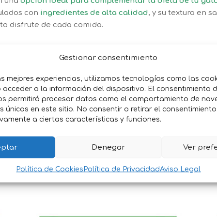
n una
opción ideal para complementar la dieta de tu gat
mulados con
ingredientes de alta calidad
, y su textura en s
to disfrute de cada comida.
Gestionar consentimiento
as necesidades nutricionales diarias de tu gato.
áciles de digerir que favorecen la salud digestiva.
as mejores experiencias, utilizamos tecnologías como las coo
atos esterilizados o con sobrepeso.
acceder a la información del dispositivo. El consentimiento 
ación y mejora el sabor.
os permitirá procesar datos como el comportamiento de nav
es únicas en este sitio. No consentir o retirar el consentimient
orciona una alimentación sabrosa y nutritiva.
vamente a ciertas características y funciones.
 estos sobres cubren las necesidades nutricionales de los
ara gatos exigentes o con apetitos delicados.
ptar
Denegar
Ver pref
Política de Cookies
Política de Privacidad
Aviso Legal