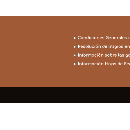
1,45€
hasta
1,50€
Condiciones Generales 
Resolución de litigios en
Información sobre las g
Información Hojas de R