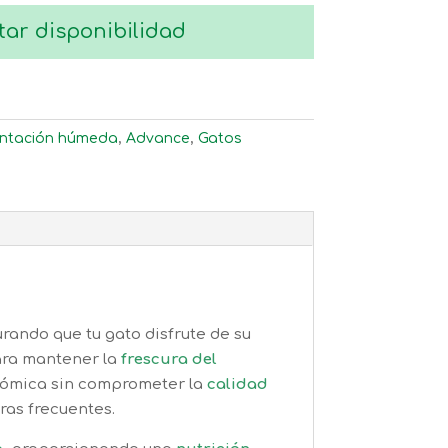
tar disponibilidad
entación húmeda
,
Advance
,
Gatos
urando que tu gato disfrute de su
ara mantener la
frescura del
nómica sin comprometer la
calidad
ras frecuentes.