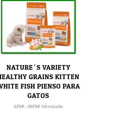
NATURE´S VARIETY
HEALTHY GRAINS KITTEN
WHITE FISH PIENSO PARA
GATOS
Rango
3,95
€
-
29,95
€
IVA incluido
de