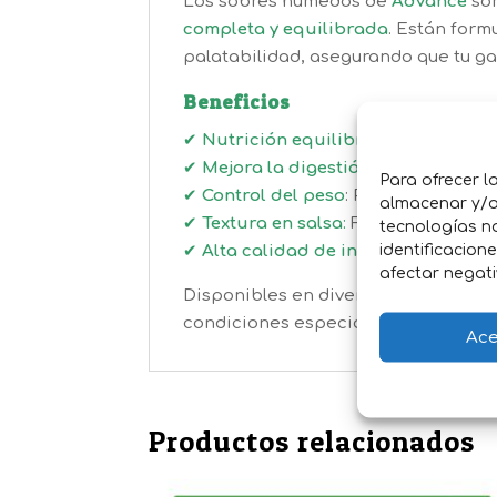
Los sobres húmedos de
Advance
so
completa y equilibrada
. Están for
palatabilidad, asegurando que tu ga
Beneficios
✔
Nutrición equilibrada
:
Satisface l
✔
Mejora la digestión
:
Ingredientes f
Para ofrecer l
✔
Control del peso
: Perfecto para g
almacenar y/o 
✔
Textura en salsa
:
Fomenta la hidrat
tecnologías n
identificacion
✔
Alta calidad de ingredientes
:
Prop
afectar negati
Disponibles en diversas variedades,
condiciones especiales. Perfectos p
Ace
Productos relacionados