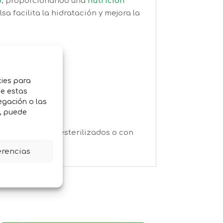
o
, proporcionando una
nutrición
alsa facilita la hidratación y mejora la
kies para
de estas
egación o las
o, puede
 gatos adultos, esterilizados o con
erencias