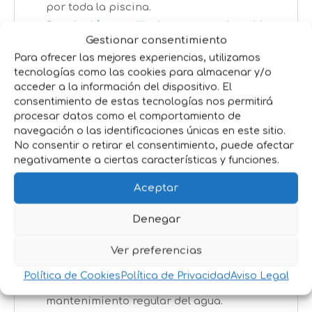
por toda la piscina.
Regulación sencilla
: las ranuras ajustables
Gestionar consentimiento
permiten definir la cantidad de producto
Para ofrecer las mejores experiencias, utilizamos
según necesidad.
tecnologías como las cookies para almacenar y/o
Mayor seguridad
:
tapa con cierre firme
acceder a la información del dispositivo. El
que asegura las pastillas en el interior.
consentimiento de estas tecnologías nos permitirá
Prevención eficaz
:
ayuda a evitar la
procesar datos como el comportamiento de
navegación o las identificaciones únicas en este sitio.
proliferación de algas y mantiene el valor
No consentir o retirar el consentimiento, puede afectar
de pH dentro de parámetros adecuados.
negativamente a ciertas características y funciones.
Durabilidad
:
fabricado en plástico
Aceptar
resistente, diseñado para uso continuado
en agua tratada.
Denegar
Aplicaciones recomendadas
Ver preferencias
Piscinas domésticas de cualquier tamaño.
Política de Cookies
Política de Privacidad
Aviso Legal
Spas y jacuzzis que requieran
mantenimiento regular del agua.