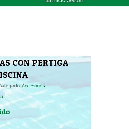

Inicio Sesión
AS CON PERTIGA
PISCINA
Categoría:
Accesorios
ta
ido