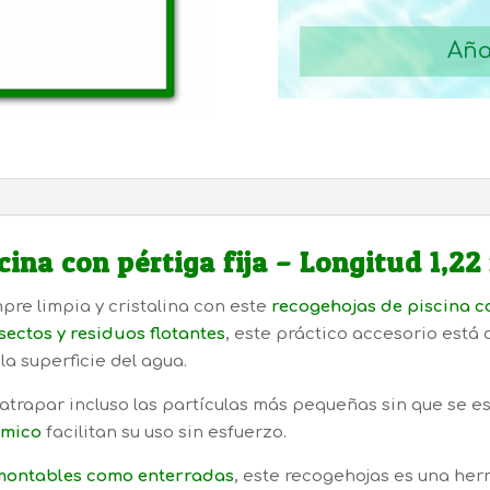
RECOGE
HOJAS
Aña
CON
PERTIGA
FIJA
PARA
PISCINA
cantidad
ina con pértiga fija – Longitud 1,22
pre limpia y cristalina con este
recogehojas de piscina co
nsectos y residuos flotantes
, este práctico accesorio está
la superficie del agua.
atrapar incluso las partículas más pequeñas sin que se e
mico
facilitan su uso sin esfuerzo.
montables como enterradas
, este recogehojas es una he