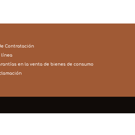
de Contratación
 línea
arantías en la venta de bienes de consumo
eclamación