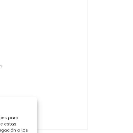
as
kies para
de estas
egación o las