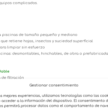
equipos complicados.
ra piscinas de tamaño pequeño y mediano
que retiene hojas, insectos y suciedad superficial
para limpiar sin esfuerzo
scinas: desmontables, hinchables, de obra o prefabricad
dable
 de filtración
arias
Gestionar consentimiento
ntes al agua, sol y productos químicos
as mejores experiencias, utilizamos tecnologías como las coo
acceder a la información del dispositivo. El consentimiento 
os permitirá procesar datos como el comportamiento de nav