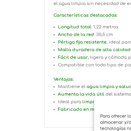
el agua limpia sin necesidad de 
Características destacadas:
Longitud total
:
1,22 metros
Ancho de la red
:
30,5 cm
Pértiga fija resistente
, ideal pa
Malla duradera de alta calidad
Fácil de usar
, ligera y cómoda 
Compatible con todo tipo de pi
Ventajas:
Mantiene el
agua limpia y salu
Aumenta la vida útil
del sistema
Ideal para
limpiezas rápidas di
Fabricado en materiales resiste
Para ofrecer l
almacenar y/o 
tecnologías n