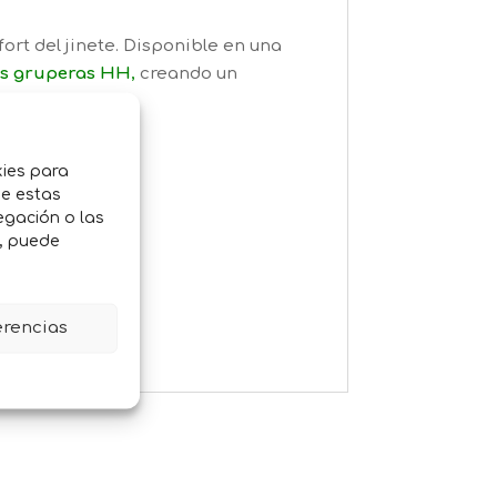
ort del jinete. Disponible en una
ras gruperas HH
,
creando un
kies para
de estas
egación o las
o, puede
erencias