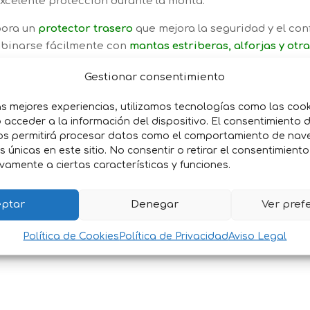
excelente protección durante la monta.
pora un
protector trasero
que mejora la seguridad y el conf
inarse fácilmente con
mantas estriberas, alforjas y ot
Gestionar consentimiento
as mejores experiencias, utilizamos tecnologías como las coo
acceder a la información del dispositivo. El consentimiento 
a calidad
os permitirá procesar datos como el comportamiento de nav
 seguridad
es únicas en este sitio. No consentir o retirar el consentimient
vamente a ciertas características y funciones.
antas y alforjas
nal o de ocio
ptar
Denegar
Ver pref
Política de Cookies
Política de Privacidad
Aviso Legal