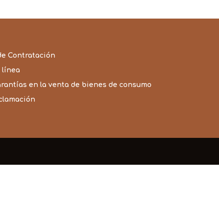
de Contratación
 línea
arantías en la venta de bienes de consumo
eclamación