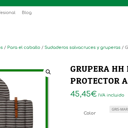
fesional
Blog
os
/
Para el caballo
/
Sudaderos salvacruces y gruperas
/ 
GRUPERA HH 
PROTECTOR 
45,45
€
IVA incluido
Color