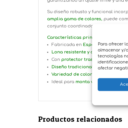
garantizando un ajuste firme y una 
Su diseño robusto y funcional incor
amplia gama de colores
,
puede comb
conjunto coordinado y elegante.
Características principales:
Para ofrecer l
Fabricada en
España
almacenar y/o 
Lona resistente y duradera
de alt
tecnologías n
Con
protector trasero
para mayor
identificacion
Diseño tradicional vaquero
afectar negati
Variedad de colores
a juego con m
Ideal para
monta vaquera profesio
Ace
Productos relacionados