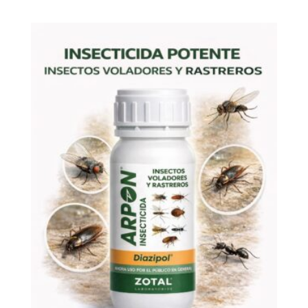
de
precios:
desde
24,10€
hasta
56,95€