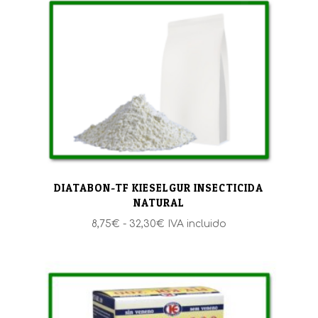
DIATABON-TF KIESELGUR INSECTICIDA
NATURAL
Rango
8,75
€
-
32,30
€
IVA incluido
de
precios:
desde
8,75€
hasta