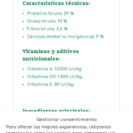
Características técnicas:
Proteína bruta: 29 %
Grasa bruta: 10 %
Fibra bruta: 2,6 %
Cenizas (materia inorgánica): 9 %
Vitaminas y aditivos
nutricionales:
Vitamina A: 13.000 UI/kg
Vitamina D3: 1.500 UI/kg
Vitamina E: 80 UI/kg
Ingredientes principales:
Gestionar consentimiento
Cereales, carne y subproductos
Para ofrecer las mejores experiencias, utilizamos
animales (hidrolizado de hígado de