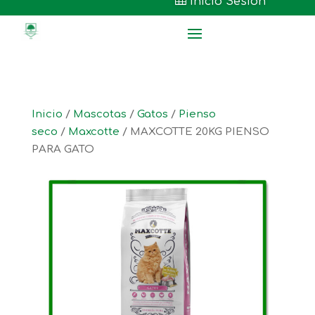

Inicio Sesión
Inicio
/
Mascotas
/
Gatos
/
Pienso
seco
/
Maxcotte
/ MAXCOTTE 20KG PIENSO
PARA GATO