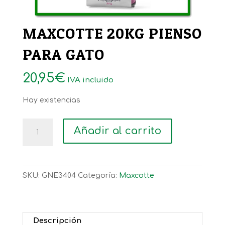
MAXCOTTE 20KG PIENSO
PARA GATO
20,95
€
IVA incluido
Hay existencias
MAXCOTTE
Añadir al carrito
20KG
PIENSO
PARA
GATO
SKU:
GNE3404
Categoría:
Maxcotte
cantidad
Descripción