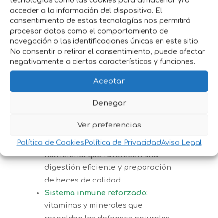
tecnologías como las cookies para almacenar y/o
ave 2 %), pulpa de remolacha 1 %,
acceder a la información del dispositivo. El
aceites y grasas.
consentimiento de estas tecnologías nos permitirá
procesar datos como el comportamiento de
Beneficios clave
navegación o las identificaciones únicas en este sitio.
No consentir o retirar el consentimiento, puede afectar
Nutrición integral:
fórmula
negativamente a ciertas características y funciones.
equilibrada que aporta energía,
proteínas y grasas necesarios para
Aceptar
gatos en mantenimiento,
Denegar
asegurando musculatura, pelaje y
sistema inmune en buen estado.
Ver preferencias
Digestibilidad y salud intestinal:
ingredientes seleccionados y perfil
Política de Cookies
Política de Privacidad
Aviso Legal
nutricional que favorecen una
digestión eficiente y preparación
de heces de calidad.
Sistema inmune reforzado:
vitaminas y minerales que