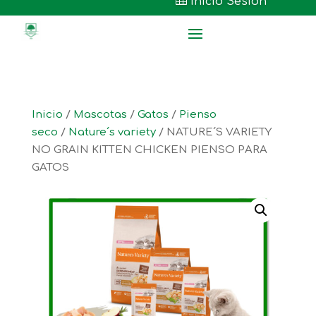

Inicio Sesión
Inicio
/
Mascotas
/
Gatos
/
Pienso
seco
/
Nature´s variety
/ NATURE´S VARIETY
NO GRAIN KITTEN CHICKEN PIENSO PARA
GATOS