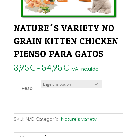
NATURE´S VARIETY NO
GRAIN KITTEN CHICKEN
PIENSO PARA GATOS
Rango
3,95
€
-
54,95
€
IVA incluido
de
precios:
Peso
desde
3,95€
hasta
54,95€
SKU:
N/D
Categoría:
Nature´s variety