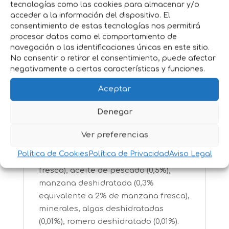
Ingredientes:
Carne de pollo campero
tecnologías como las cookies para almacenar y/o
acceder a la información del dispositivo. El
deshuesada (30%), proteína de pollo
consentimiento de estas tecnologías nos permitirá
deshidratada (29%), guisantes
procesar datos como el comportamiento de
deshidratados (10%), almidón de
navegación o las identificaciones únicas en este sitio.
guisantes, grasa de ave (4%),
No consentir o retirar el consentimiento, puede afectar
garbanzos deshidratados (4%),
negativamente a ciertas características y funciones.
patatas deshidratadas (4%),
Aceptar
proteínas animales hidrolizadas (ave,
cerdo, pescado) (3%), proteína de
Denegar
guisante, proteína de pavo
deshidratada (0,7%), proteína de
Ver preferencias
patata, zanahoria deshidratada (0,5%
Política de Cookies
Política de Privacidad
Aviso Legal
equivalente a 4% de zanahoria
fresca), aceite de pescado (0,5%),
manzana deshidratada (0,3%
equivalente a 2% de manzana fresca),
minerales, algas deshidratadas
(0,01%), romero deshidratado (0,01%).