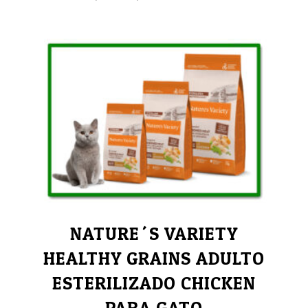
de
precios:
desde
3,95€
hasta
29,95€
NATURE´S VARIETY
HEALTHY GRAINS ADULTO
ESTERILIZADO CHICKEN
PARA GATO