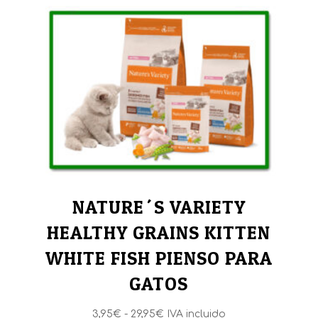
NATURE´S VARIETY
HEALTHY GRAINS KITTEN
WHITE FISH PIENSO PARA
GATOS
Rango
3,95
€
-
29,95
€
IVA incluido