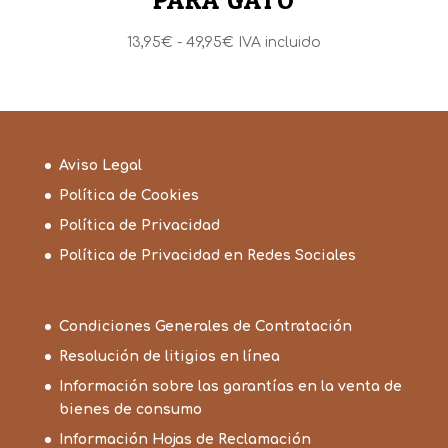
Rango
13,95
€
-
49,95
€
IVA incluido
de
precios:
desde
13,95€
hasta
Aviso Legal
49,95€
Política de Cookies
Política de Privacidad
Política de Privacidad en Redes Sociales
Condiciones Generales de Contratación
Resolución de litigios en línea
Información sobre las garantías en la venta de
bienes de consumo
Información Hojas de Reclamación