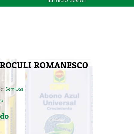

Inicio Sesión
BROCULI ROMANESCO
ía:
Semillas
ta
ido