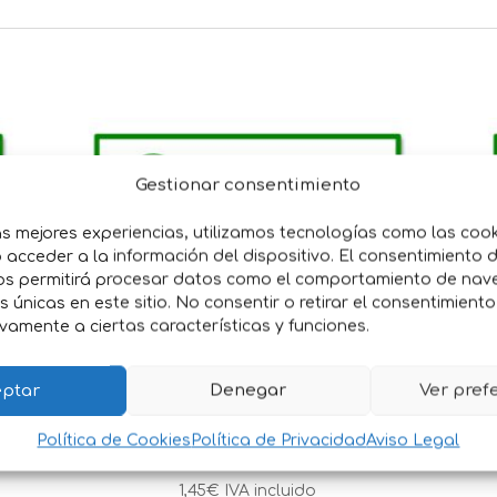
Gestionar consentimiento
as mejores experiencias, utilizamos tecnologías como las coo
acceder a la información del dispositivo. El consentimiento 
os permitirá procesar datos como el comportamiento de nav
es únicas en este sitio. No consentir o retirar el consentimient
vamente a ciertas características y funciones.
ptar
Denegar
Ver pref
O
SEMILLAS ACELGA VERDE
PENCA BLANCA 3
Política de Cookies
Política de Privacidad
Aviso Legal
1,45
€
IVA incluido