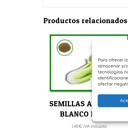
Productos relacionados
Para ofrecer l
almacenar y/o 
tecnologías n
identificacion
afectar negati
Ace
SEMILLAS APIO LLEN
BLANCO PASCAL
1,45
€
IVA incluido