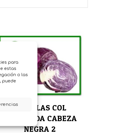
kies para
de estas
egación o las
o, puede
erencias
SEMILLAS COL
LOMBARDA CABEZA
NEGRA 2