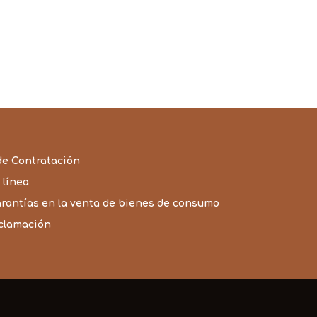
de Contratación
 línea
arantías en la venta de bienes de consumo
eclamación