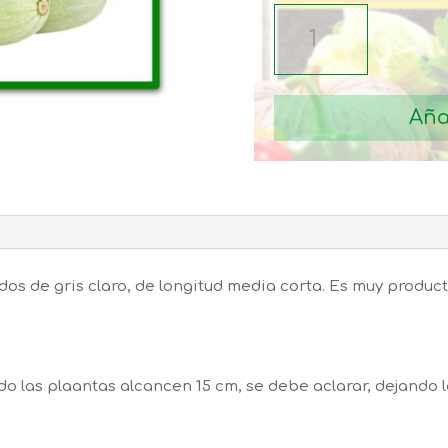
SEMILLAS
CALABACIN
VERDE
CLARO
Aña
TEMPRANO
DE
ARGELIA
cantidad
dos de gris claro, de longitud media corta. Es muy produ
o las plaantas alcancen 15 cm, se debe aclarar, dejando 