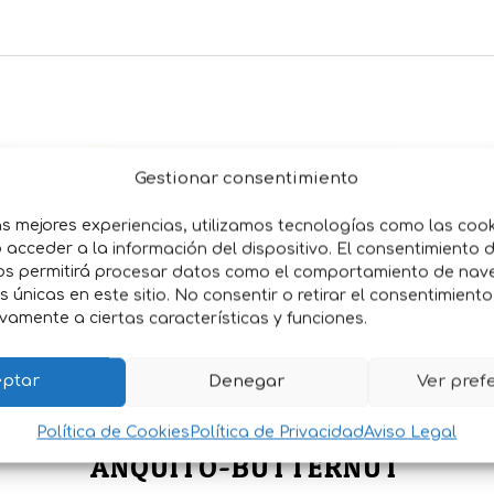
Gestionar consentimiento
as mejores experiencias, utilizamos tecnologías como las coo
acceder a la información del dispositivo. El consentimiento 
os permitirá procesar datos como el comportamiento de nav
es únicas en este sitio. No consentir o retirar el consentimient
vamente a ciertas características y funciones.
ptar
Denegar
Ver pref
SEMILLAS CALABAZA
Política de Cookies
Política de Privacidad
Aviso Legal
ANQUITO-BUTTERNUT