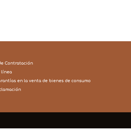
de Contratación
 línea
arantías en la venta de bienes de consumo
eclamación