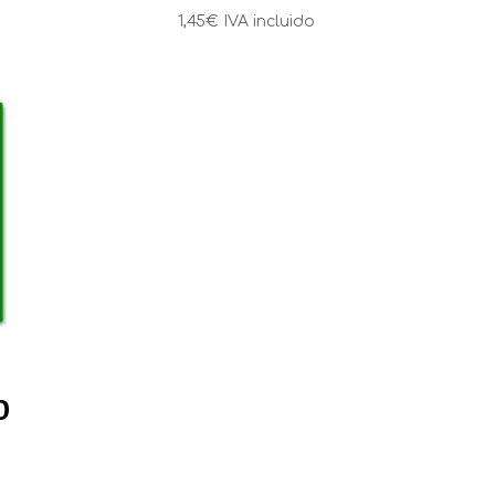
1,45
€
IVA incluido
O