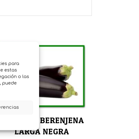
kies para
de estas
egación o las
o, puede
erencias
SEMILLAS BERENJENA
LARGA NEGRA