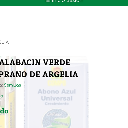

Inicio Sesión
ELIA
CALABACIN VERDE
PRANO DE ARGELIA
a:
Semillas
ta
ido