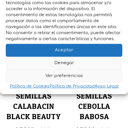
tecnologías como las cookies para almacenar y/o
Cosecha:
acceder a la información del dispositivo. El
A partir de 4 o 5 Meses.
consentimiento de estas tecnologías nos permitirá
procesar datos como el comportamiento de
navegación o las identificaciones únicas en este sitio.
No consentir o retirar el consentimiento, puede afectar
Productos relacionados
negativamente a ciertas características y funciones.
Aceptar
Denegar
Ver preferencias
Política de Cookies
Política de Privacidad
Aviso Legal
SEMILLAS
SEMILLAS
CALABACIN
CEBOLLA
BLACK BEAUTY
BABOSA