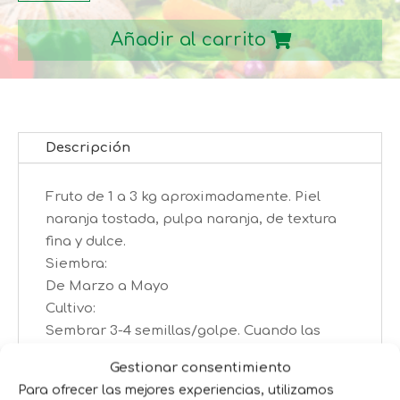
BUTTERNUT
Añadir al carrito
cantidad
Descripción
Fruto de 1 a 3 kg aproximadamente. Piel
naranja tostada, pulpa naranja, de textura
fina y dulce.
Siembra:
De Marzo a Mayo
Cultivo:
Sembrar 3-4 semillas/golpe. Cuando las
plantas alancen 15 cm. Se debe aclarar,
Gestionar consentimiento
dejando las dos plantas mas vigorosas en
Para ofrecer las mejores experiencias, utilizamos
cada 150x100cm.