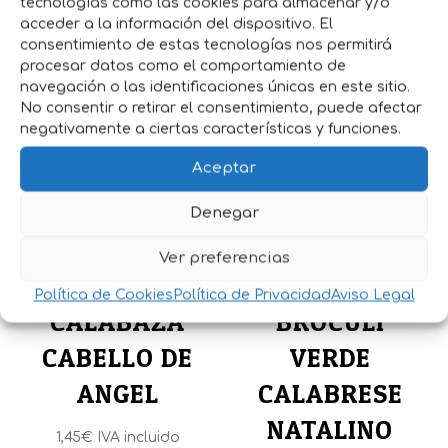
tecnologías como las cookies para almacenar y/o
acceder a la información del dispositivo. El
consentimiento de estas tecnologías nos permitirá
procesar datos como el comportamiento de
Productos relacionados
navegación o las identificaciones únicas en este sitio.
No consentir o retirar el consentimiento, puede afectar
negativamente a ciertas características y funciones.
Aceptar
Denegar
Ver preferencias
SEMILLAS
SEMILLAS
Política de Cookies
Política de Privacidad
Aviso Legal
CALABAZA
BROCULI
CABELLO DE
VERDE
ANGEL
CALABRESE
NATALINO
1,45
€
IVA incluido