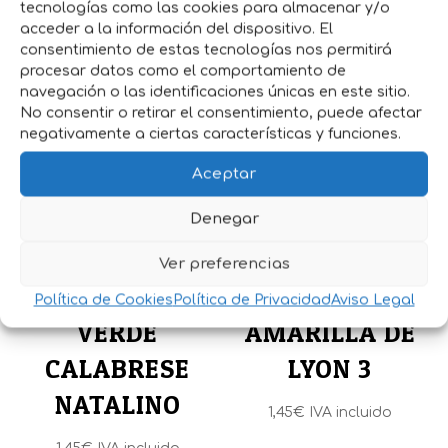
tecnologías como las cookies para almacenar y/o
acceder a la información del dispositivo. El
Productos relacionados
consentimiento de estas tecnologías nos permitirá
procesar datos como el comportamiento de
navegación o las identificaciones únicas en este sitio.
No consentir o retirar el consentimiento, puede afectar
negativamente a ciertas características y funciones.
Aceptar
Denegar
SEMILLAS
SEMILLAS
Ver preferencias
BROCULI
ACELGA
Política de Cookies
Política de Privacidad
Aviso Legal
VERDE
AMARILLA DE
CALABRESE
LYON 3
NATALINO
1,45
€
IVA incluido