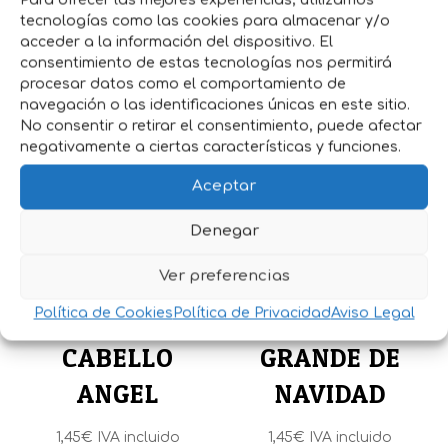
tecnologías como las cookies para almacenar y/o
acceder a la información del dispositivo. El
consentimiento de estas tecnologías nos permitirá
Productos relacionados
procesar datos como el comportamiento de
navegación o las identificaciones únicas en este sitio.
No consentir o retirar el consentimiento, puede afectar
negativamente a ciertas características y funciones.
Aceptar
Denegar
Ver preferencias
SEMILLAS
SEMILLAS
Política de Cookies
Política de Privacidad
Aviso Legal
ESCAROLA
COLIFLOR
CABELLO
GRANDE DE
ANGEL
NAVIDAD
1,45
€
IVA incluido
1,45
€
IVA incluido