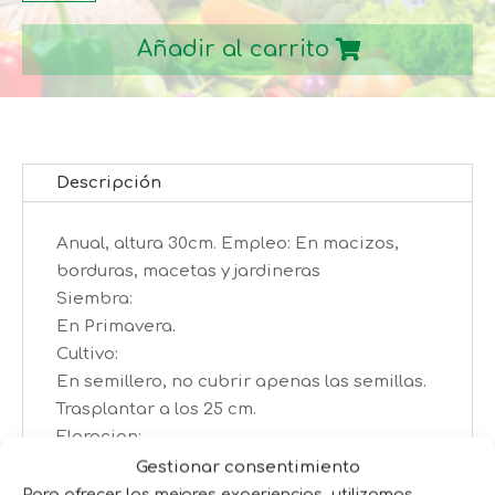
DE
Añadir al carrito
LOS
BALCONES
cantidad
Descripción
Anual, altura 30cm. Empleo: En macizos,
borduras, macetas y jardineras
Siembra:
En Primavera.
Cultivo:
En semillero, no cubrir apenas las semillas.
Trasplantar a los 25 cm.
Floracion:
Abundante y continuada durante el verano y
Gestionar consentimiento
otoño
Para ofrecer las mejores experiencias, utilizamos