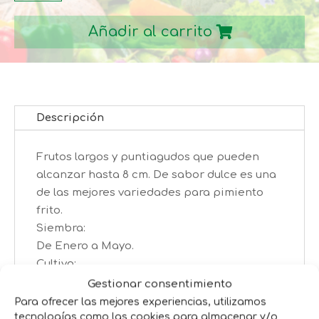
ITALIANO
Añadir al carrito
cantidad
Descripción
Frutos largos y puntiagudos que pueden
alcanzar hasta 8 cm. De sabor dulce es una
de las mejores variedades para pimiento
frito.
Siembra:
De Enero a Mayo.
Cultivo:
En semillero, trasplantar cuando la planta
Gestionar consentimiento
tenga 3-4 hojas
Para ofrecer las mejores experiencias, utilizamos
Cosecha:
tecnologías como las cookies para almacenar y/o