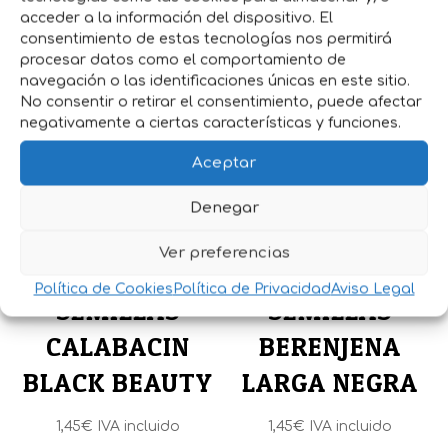
acceder a la información del dispositivo. El
A partir de 5 o 6 Meses.
consentimiento de estas tecnologías nos permitirá
procesar datos como el comportamiento de
navegación o las identificaciones únicas en este sitio.
Productos relacionados
No consentir o retirar el consentimiento, puede afectar
negativamente a ciertas características y funciones.
Aceptar
Denegar
Ver preferencias
Política de Cookies
Política de Privacidad
Aviso Legal
SEMILLAS
SEMILLAS
CALABACIN
BERENJENA
BLACK BEAUTY
LARGA NEGRA
1,45
€
IVA incluido
1,45
€
IVA incluido