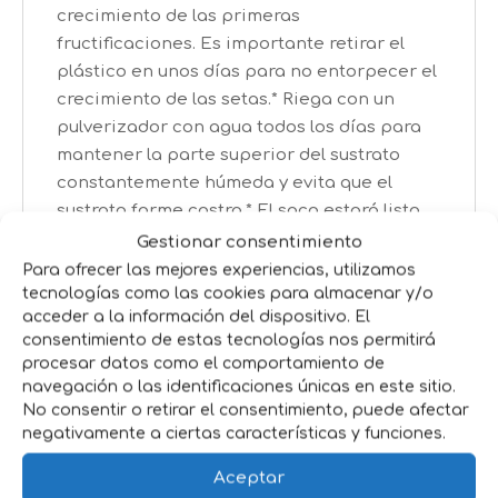
crecimiento de las primeras
fructificaciones. Es importante retirar el
plástico en unos días para no entorpecer el
crecimiento de las setas.* Riega con un
pulverizador con agua todos los días para
mantener la parte superior del sustrato
constantemente húmeda y evita que el
sustrato forme costra.* El saco estará listo
para cosechar pasados de 15 a 25 días
Gestionar consentimiento
respetando todas las indicaciones.* Retira
Para ofrecer las mejores experiencias, utilizamos
las setas intentando no dañar el sustrato y
tecnologías como las cookies para almacenar y/o
acceder a la información del dispositivo. El
vuelve a cubrir el saco con la bolsa de
consentimiento de estas tecnologías nos permitirá
plástico. Sigue regando a diario el sustrato
procesar datos como el comportamiento de
para obtener una segunda florada* Para
navegación o las identificaciones únicas en este sitio.
aumentar la producción a partir de la
No consentir o retirar el consentimiento, puede afectar
segunda florada, puedes cubrir el sustrato
negativamente a ciertas características y funciones.
con 2 o 3 cm de turba de jardinería
Aceptar
humedecida.* La producción final de setas