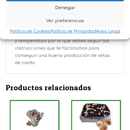
de cada paquete dependerá de las
Denegar
condiciones en las que haya sido cultivado,
produciendo entre 800 gr y 1,5 kg en
Ver preferencias
condiciones normales.* La producción
Política de Cookies
Política de Privacidad
Aviso Legal
depende mucho de factores como humedad
y temperatura por lo que debes seguir las
instrucciones que te facilitamos para
conseguir una buena producción de setas
de cardo.
Productos relacionados