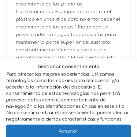
crecimiento de las primeras
fructificaciones. Es importante retirar el
plástico en unos días para no entorpecer el
crecimiento de las setas.* Riega con un
pulverizador con agua todos los días para
mantener la parte superior del sustrato
constantemente húmeda y evita que el
sustrato forme costra.* El saco estará listo
para cosechar pasados de 15 a 25 días
Gestionar consentimiento
respetando todas las indicaciones.* Retira
Para ofrecer las mejores experiencias, utilizamos
las setas intentando no dañar el sustrato y
tecnologías como las cookies para almacenar y/o
acceder a la información del dispositivo. El
vuelve a cubrir el saco con la bolsa de
consentimiento de estas tecnologías nos permitirá
plástico. Sigue regando a diario el sustrato
procesar datos como el comportamiento de
para obtener una segunda florada* Para
navegación o las identificaciones únicas en este sitio.
aumentar la producción a partir de la
No consentir o retirar el consentimiento, puede afectar
segunda florada, puedes cubrir el sustrato
negativamente a ciertas características y funciones.
con 2 o 3 cm de turba de jardinería
Aceptar
humedecida.* La producción final de setas