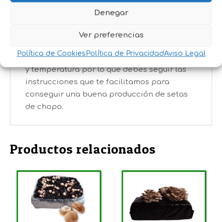
de cada paquete dependerá de las
Denegar
condiciones en las que haya sido cultivado,
produciendo entre 800 gr y 1,5 kg en
Ver preferencias
condiciones normales.* La producción
Política de Cookies
Política de Privacidad
Aviso Legal
depende mucho de factores como humedad
y temperatura por lo que debes seguir las
instrucciones que te facilitamos para
conseguir una buena producción de setas
de chopo.
Productos relacionados