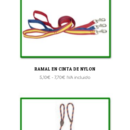
RAMAL EN CINTA DE NYLON
Rango
5,10
€
-
7,70
€
IVA incluido
de
precios:
desde
5,10€
hasta
7,70€