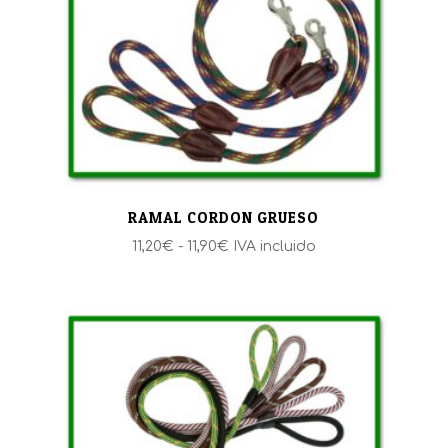
RAMAL CORDON GRUESO
Rango
11,20
€
-
11,90
€
IVA incluido
de
precios:
desde
11,20€
hasta
11,90€