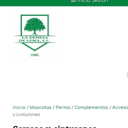

Inicio Sesión
Inicio
/
Mascotas
/
Perros
/
Complementos
/
Acceso
y cinturones