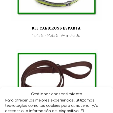
KIT CANICROSS ESPARTA
Rango
12,45
€
-
14,85
€
IVA incluido
de
precios:
desde
12,45€
hasta
14,85€
Gestionar consentimiento
Para ofrecer las mejores experiencias, utilizamos
tecnologías como las cookies para almacenar y/o
acceder a la información del dispositivo. El