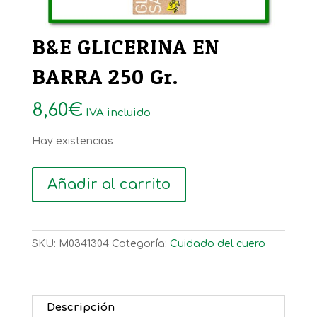
B&E GLICERINA EN
BARRA 250 Gr.
8,60
€
IVA incluido
Hay existencias
B&E
Añadir al carrito
GLICERINA
EN
BARRA
SKU:
M0341304
Categoría:
Cuidado del cuero
250
Gr.
cantidad
Descripción