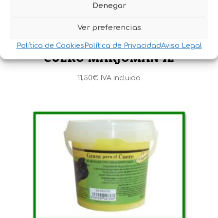
Denegar
Ver preferencias
ACEITE PATA DE BUEY PARA
Política de Cookies
Política de Privacidad
Aviso Legal
CUERO MARJOMAN 1L
11,50
€
IVA incluido