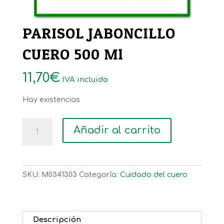
PARISOL JABONCILLO
CUERO 500 Ml
11,70
€
IVA incluido
Hay existencias
PARISOL
Añadir al carrito
JABONCILLO
CUERO
500
Ml
SKU:
M0341303
Categoría:
Cuidado del cuero
cantidad
Descripción